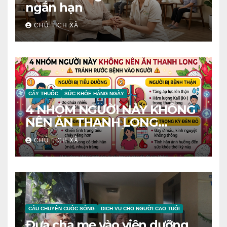
ngắn hạn
CHỦ TỊCH XÃ
CÂY THUỐC
SỨC KHỎE HÀNG NGÀY
4 NHÓM NGƯỜI NÀY KHÔNG
NÊN ĂN THANH LONG
TRÁNH RƯỚC BỆNH VÀO
CHỦ TỊCH XÃ
NGƯỜI
CÂU CHUYỆN CUỘC SỐNG
DỊCH VỤ CHO NGƯỜI CAO TUỔI
Đưa cha mẹ vào viện dưỡng