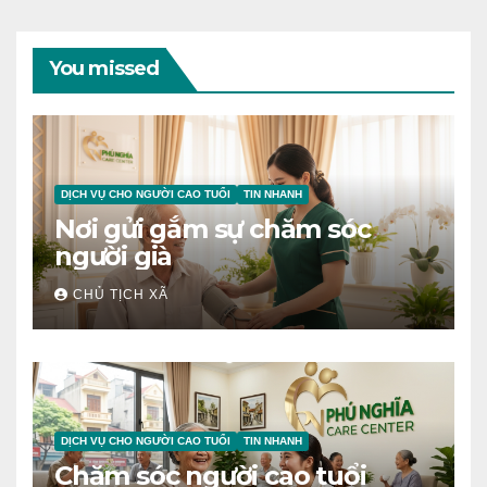
You missed
DỊCH VỤ CHO NGƯỜI CAO TUỔI
TIN NHANH
Nơi gửi gắm sự chăm sóc
người già
CHỦ TỊCH XÃ
DỊCH VỤ CHO NGƯỜI CAO TUỔI
TIN NHANH
Chăm sóc người cao tuổi