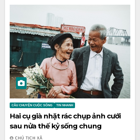
CÂU CHUYỆN CUỘC SỐNG
TIN NHANH
Hai cụ già nhặt rác chụp ảnh cưới
sau nửa thế kỷ sống chung
CHỦ TỊCH XÃ