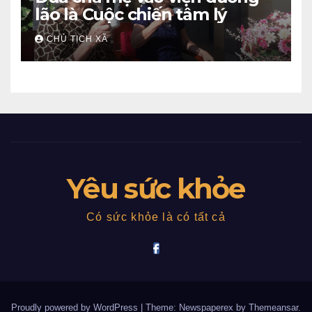
lão là Cuộc chiến tâm lý
CHỦ TỊCH XÃ
Yêu sức khỏe
Có sức khỏe là có tất cả
Proudly powered by WordPress
|
Theme: Newspaperex by
Themeansar
.