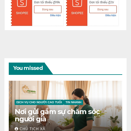
You missed
DỊCH VỤ CHO NGƯỜI CAO TUỔI
TIN NHANH
Nơi gửi gắm sự chăm sóc
người già
CHỦ TỊCH XÃ