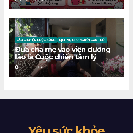
NGƯỜI
CÂU CHUYỆN CUỘC SỐNG
DỊCH VỤ CHO NGƯỜI CAO TUỔI
Đưa cha mẹ vào viện dưỡng
lão là Cuộc chiến tâm lý
CHỦ TỊCH XÃ
Yêu sức khỏe