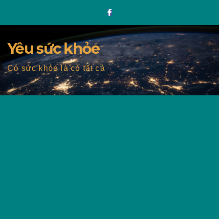
Skip
to
content
Yêu sức khỏe
Có sức khỏe là có tất cả