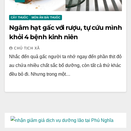
CÂY THUỐC
MÓN ĂN BÀI THUỐC
Ngâm hạt gấc với rượu, tự cứu mình
khỏi 4 bệnh kinh niên
CHỦ TỊCH XÃ
Nhắc đến quả gấc người ta nhớ ngay đến phần thịt đỏ
au chứa nhiều chất sắc bổ dưỡng, còn tất cả thứ khác
đều bỏ đi. Nhưng trong một…