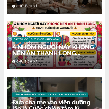
CHỦ TỊCH XÃ
CÂY THUỐC
SỨC KHỎE HÀNG NGÀY
4 NHÓM NGƯỜI NÀY KHÔNG
NÊN ĂN THANH LONG
TRÁNH RƯỚC BỆNH VÀO
CHỦ TỊCH XÃ
NGƯỜI
CÂU CHUYỆN CUỘC SỐNG
DỊCH VỤ CHO NGƯỜI CAO TUỔI
Đưa cha mẹ vào viện dưỡng
lão là Cuộc chiến tâm lý