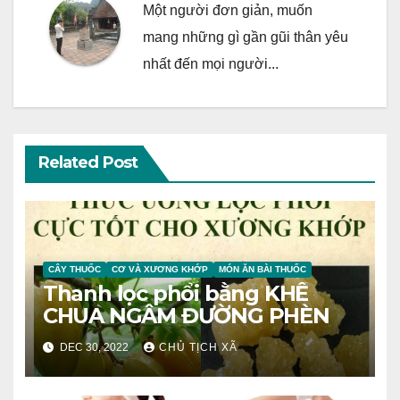
Một người đơn giản, muốn
mang những gì gần gũi thân yêu
nhất đến mọi người...
Related Post
CÂY THUỐC
CƠ VÀ XƯƠNG KHỚP
MÓN ĂN BÀI THUỐC
Thanh lọc phổi bằng KHẾ
CHUA NGÂM ĐƯỜNG PHÈN
DEC 30, 2022
CHỦ TỊCH XÃ