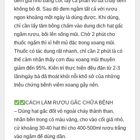
đem giã nhỏ bằng cối, lấy cả phần vỏ đã cháy sém
không bỏ đi. Sau đó đem ngâm tất cả với rượu
ngon khoảng một ngày là dùng được. Khi dùng,
chỉ cần lấy tăm bông chấm vào dung dịch hạt gấc
ngâm rượu, bôi lên sống mũi. Chờ 2 phút cho
thuốc ngấm thì xì hết mủ đặc trong xoang mũi.
Thuốc có tác dụng rất nhanh, chỉ cần 2 phút là có
thể cảm nhận thấy cơn đau xoang mũi thuyên
giảm đến 95%. Kiên trì thực hiện đều đặn từ 2-3
lần/ngày bà đã thoát khỏi nỗi khổ sở của những
triệu chứng bệnh viêm xoang gây nên.
CÁCH LÀM RƯỢU GẤC CHỮA BỆNH
– Dùng hạt gấc đốt vỏ ngoài cháy thành than,
nhân bên trong có màu vàng, cho vào cối giã nhỏ,
cứ khoảng 30-40 hạt thì cho 400-500ml rượu trắng
vào ngâm để dùng dần.