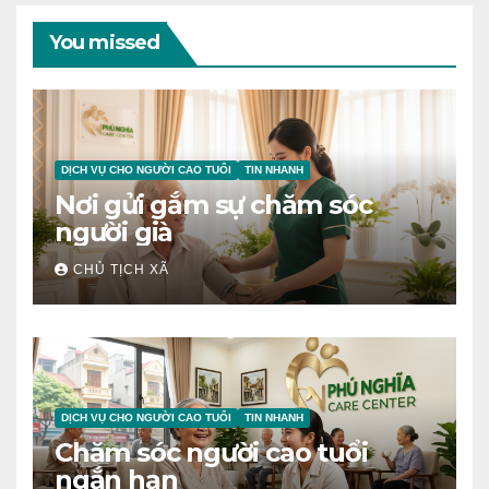
You missed
DỊCH VỤ CHO NGƯỜI CAO TUỔI
TIN NHANH
Nơi gửi gắm sự chăm sóc
người già
CHỦ TỊCH XÃ
DỊCH VỤ CHO NGƯỜI CAO TUỔI
TIN NHANH
Chăm sóc người cao tuổi
ngắn hạn