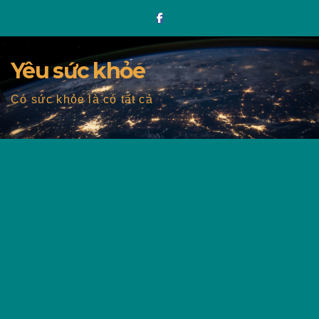
Skip
to
content
Yêu sức khỏe
Có sức khỏe là có tất cả