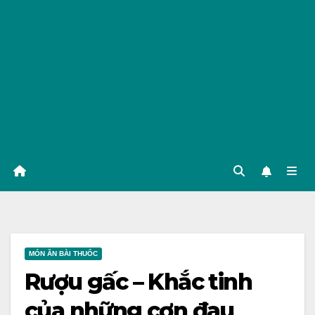
MÓN ĂN BÀI THUỐC
Rượu gấc – Khắc tinh
của những cơn đau