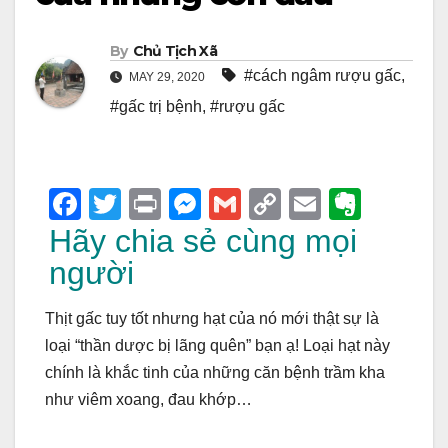
By
Chủ Tịch Xã
#cách ngâm rượu gấc
,
MAY 29, 2020
#gấc trị bệnh
,
#rượu gấc
F
T
Pr
M
G
C
E
E
a
wi
in
e
m
o
m
v
Hãy chia sẻ cùng mọi
c
tt
t
ss
ail
p
ail
er
người
e
er
e
y
n
Thịt gấc tuy tốt nhưng hạt của nó mới thật sự là
b
n
Li
ot
loại “thần dược bị lãng quên” bạn ạ! Loại hạt này
o
g
n
e
chính là khắc tinh của những căn bệnh trầm kha
o
er
k
như viêm xoang, đau khớp…
k