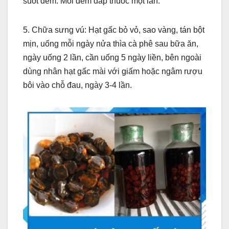
suốt đêm. Mỗi đêm đắp thuốc một lần.
5. Chữa sưng vú: Hạt gấc bỏ vỏ, sao vàng, tán bột
mịn, uống mỗi ngày nửa thìa cà phê sau bữa ăn,
ngày uống 2 lần, cần uống 5 ngày liền, bên ngoài
dùng nhân hạt gấc mài với giấm hoặc ngâm rượu
bôi vào chỗ đau, ngày 3-4 lần.