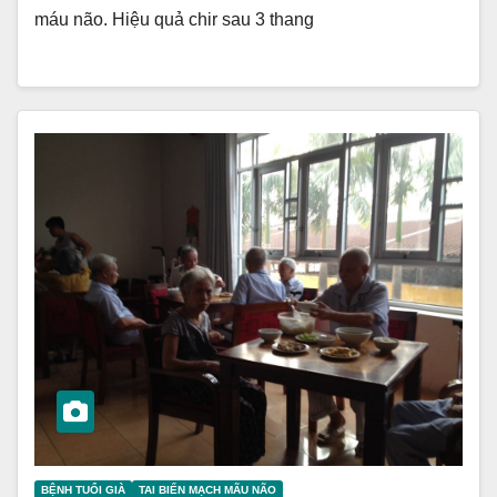
máu não. Hiệu quả chir sau 3 thang
BỆNH TUỔI GIÀ
TAI BIẾN MẠCH MÃU NÃO