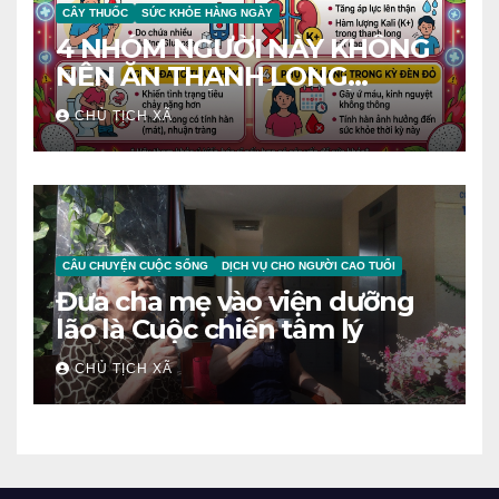
CÂY THUỐC
SỨC KHỎE HÀNG NGÀY
4 NHÓM NGƯỜI NÀY KHÔNG
NÊN ĂN THANH LONG
TRÁNH RƯỚC BỆNH VÀO
CHỦ TỊCH XÃ
NGƯỜI
CÂU CHUYỆN CUỘC SỐNG
DỊCH VỤ CHO NGƯỜI CAO TUỔI
Đưa cha mẹ vào viện dưỡng
lão là Cuộc chiến tâm lý
CHỦ TỊCH XÃ