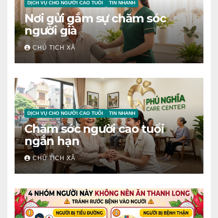
DỊCH VỤ CHO NGƯỜI CAO TUỔI
TIN NHANH
Nơi gửi gắm sự chăm sóc
người già
CHỦ TỊCH XÃ
DỊCH VỤ CHO NGƯỜI CAO TUỔI
TIN NHANH
Chăm sóc người cao tuổi
ngắn hạn
CHỦ TỊCH XÃ