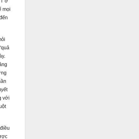
CT ở
ể mọi
 đến
mỏi
 “quả
ày.
bằng
ứng
hần
uyết
g với
uột
 điều
được