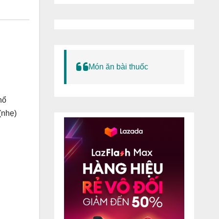
Món ăn bài thuốc
hổ
(nhẹ)