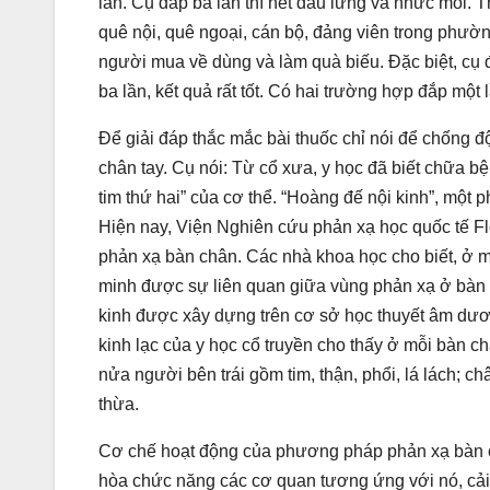
lần. Cụ đắp ba lần thì hết đau lưng và nhức mỏi. T
quê nội, quê ngoại, cán bộ, đảng viên trong phườn
người mua về dùng và làm quà biếu. Đặc biệt, cụ
ba lần, kết quả rất tốt. Có hai trường hợp đắp một 
Để giải đáp thắc mắc bài thuốc chỉ nói để chống độ
chân tay. Cụ nói: Từ cổ xưa, y học đã biết chữa 
tim thứ hai” của cơ thể. “Hoàng đế nội kinh”, một
Hiện nay, Viện Nghiên cứu phản xạ học quốc tế F
phản xạ bàn chân. Các nhà khoa học cho biết, ở 
minh được sự liên quan giữa vùng phản xạ ở bàn 
kinh được xây dựng trên cơ sở học thuyết âm dươn
kinh lạc của y học cổ truyền cho thấy ở mỗi bàn ch
nửa người bên trái gồm tim, thận, phổi, lá lách; c
thừa.
Cơ chế hoạt động của phương pháp phản xạ bàn ch
hòa chức năng các cơ quan tương ứng với nó, cải