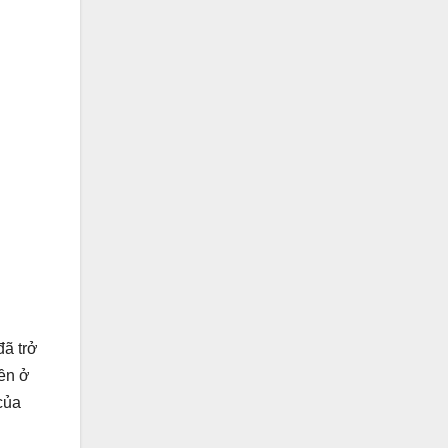
đã trở
yền ở
của