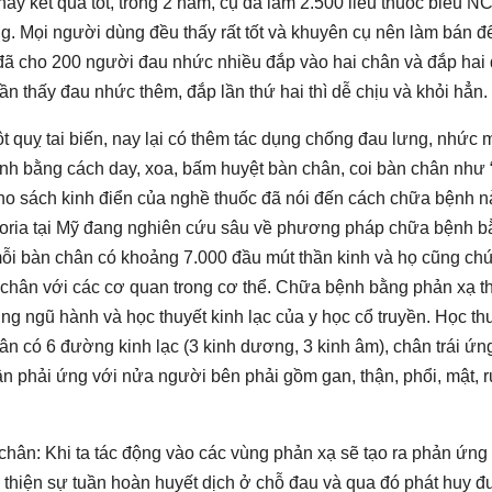
hấy kết quả tốt, trong 2 năm, cụ đã làm 2.500 liều thuốc biếu N
g. Mọi người dùng đều thấy rất tốt và khuyên cụ nên làm bán đ
 đã cho 200 người đau nhức nhiều đắp vào hai chân và đắp hai
lần thấy đau nhức thêm, đắp lần thứ hai thì dễ chịu và khỏi hẳn.
t quỵ tai biến, nay lại có thêm tác dụng chống đau lưng, nhức 
bệnh bằng cách day, xoa, bấm huyệt bàn chân, coi bàn chân như
 pho sách kinh điển của nghề thuốc đã nói đến cách chữa bệnh n
loria tại Mỹ đang nghiên cứu sâu về phương pháp chữa bệnh 
mỗi bàn chân có khoảng 7.000 đầu mút thần kinh và họ cũng ch
chân với các cơ quan trong cơ thể. Chữa bệnh bằng phản xạ t
g ngũ hành và học thuyết kinh lạc của y học cổ truyền. Học th
ân có 6 đường kinh lạc (3 kinh dương, 3 kinh âm), chân trái ứn
hân phải ứng với nửa người bên phải gồm gan, thận, phổi, mật, r
ân: Khi ta tác động vào các vùng phản xạ sẽ tạo ra phản ứng
 thiện sự tuần hoàn huyết dịch ở chỗ đau và qua đó phát huy 