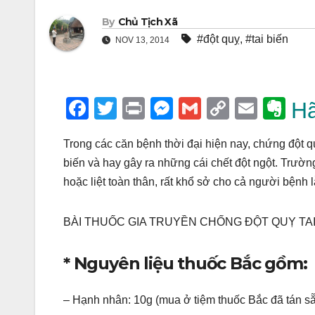
By
Chủ Tịch Xã
#đột quỵ
,
#tai biến
NOV 13, 2014
F
T
Pr
M
G
C
E
E
Hã
a
wi
in
e
m
o
m
v
Trong các căn bệnh thời đại hiện nay, chứng đột qu
c
tt
t
ss
ail
p
ail
er
biến và hay gây ra những cái chết đột ngột. Trườn
e
er
e
y
n
hoặc liệt toàn thân, rất khổ sở cho cả người bệnh 
b
n
Li
ot
o
g
n
e
BÀI THUỐC GIA TRUYỀN CHỐNG ĐỘT QUỴ TAI
o
er
k
* Nguyên liệu thuốc Bắc gồm:
k
– Hạnh nhân: 10g (mua ở tiệm thuốc Bắc đã tán s