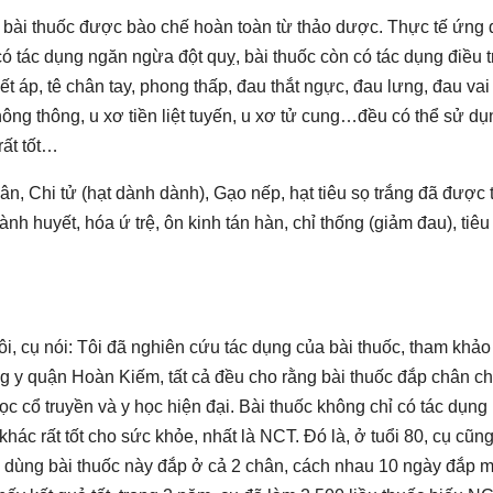
 bài thuốc được bào chế hoàn toàn từ thảo dược. Thực tế ứng
ó tác dụng ngăn ngừa đột quỵ, bài thuốc còn có tác dụng điều t
áp, tê chân tay, phong thấp, đau thắt ngực, đau lưng, đau vai
hông thông, u xơ tiền liệt tuyến, u xơ tử cung…đều có thể sử dụ
rất tốt…
, Chi tử (hạt dành dành), Gạo nếp, hạt tiêu sọ trắng đã được 
nh huyết, hóa ứ trệ, ôn kinh tán hàn, chỉ thống (giảm đau), tiêu 
, cụ nói: Tôi đã nghiên cứu tác dụng của bài thuốc, tham khảo
g y quận Hoàn Kiếm, tất cả đều cho rằng bài thuốc đắp chân c
ọc cổ truyền và y học hiện đại. Bài thuốc không chỉ có tác dụng
hác rất tốt cho sức khỏe, nhất là NCT. Đó là, ở tuổi 80, cụ cũn
dùng bài thuốc này đắp ở cả 2 chân, cách nhau 10 ngày đắp m