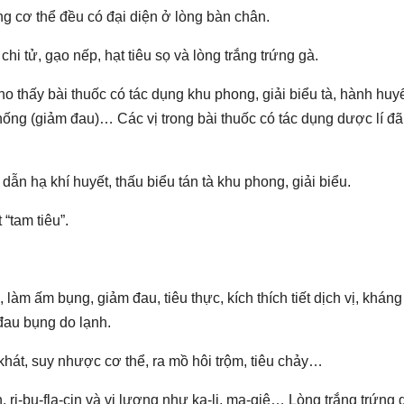
g cơ thể đều có đại diện ở lòng bàn chân.
i tử, gạo nếp, hạt tiêu sọ và lòng trắng trứng gà.
 thấy bài thuốc có tác dụng khu phong, giải biểu tà, hành huyế
 thống (giảm đau)… Các vị trong bài thuốc có tác dụng dược lí đã
dẫn hạ khí huyết, thấu biểu tán tà khu phong, giải biểu.
 “tam tiêu”.
 làm ấm bụng, giảm đau, tiêu thực, kích thích tiết dịch vị, kháng
ị đau bụng do lạnh.
 khát, suy nhược cơ thể, ra mồ hôi trộm, tiêu chảy…
n, ri-bu-fla-cin và vi lượng như ka-li, ma-giê… Lòng trắng trứng 