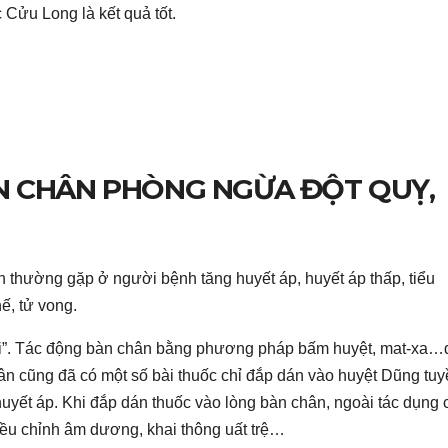
 Cửu Long là kết quả tốt.
N CHÂN PHÒNG NGỪA ĐỘT QUỴ,
ến thường gặp ở người bệnh tăng huyết áp, huyết áp thấp, tiểu
, tử vong.
 hai”. Tác động bàn chân bằng phương pháp bấm huyệt, mat-xa…
ân cũng đã có một số bài thuốc chỉ đắp dán vào huyệt Dũng tu
yết áp. Khi đắp dán thuốc vào lòng bàn chân, ngoài tác dụng 
iều chỉnh âm dương, khai thông uất trệ…