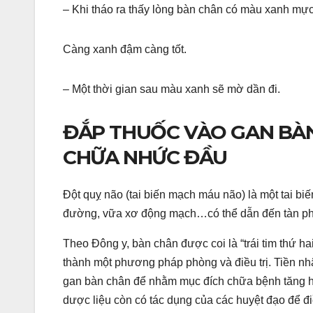
– Khi tháo ra thấy lòng bàn chân có màu xanh mực
Càng xanh đậm càng tốt.
– Một thời gian sau màu xanh sẽ mờ dần đi.
ĐẮP THUỐC VÀO GAN BÀ
CHỮA NHỨC ĐẦU
Đột quỵ não (tai biến mạch máu não) là một tai bi
đường, vữa xơ động mạch…có thể dẫn đến tàn phế
Theo Đông y, bàn chân được coi là “trái tim thứ
thành một phương pháp phòng và điều trị. Tiền nh
gan bàn chân để nhằm mục đích chữa bệnh tăng hu
dược liệu còn có tác dụng của các huyệt đạo để đ