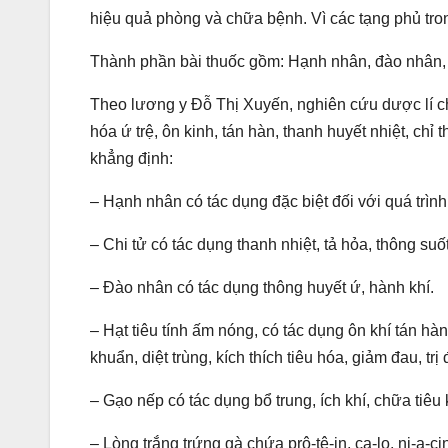
hiệu quả phòng và chữa bệnh. Vì các tạng phủ tron
Thành phần bài thuốc gồm: Hạnh nhân, đào nhân, ch
Theo lương y Đỗ Thị Xuyến, nghiên cứu dược lí cho
hóa ứ trệ, ôn kinh, tán hàn, thanh huyết nhiệt, chỉ
khẳng định:
– Hạnh nhân có tác dụng đặc biệt đối với quá trình 
– Chi tử có tác dụng thanh nhiệt, tả hỏa, thông suốt
– Đào nhân có tác dụng thông huyết ứ, hành khí.
– Hạt tiêu tính ấm nóng, có tác dụng ôn khí tán hàn,
khuẩn, diệt trùng, kích thích tiêu hóa, giảm đau, tr
– Gạo nếp có tác dụng bổ trung, ích khí, chữa tiêu
– Lòng trắng trứng gà chứa prô-tê-in, ca-lo, ni-a-ci