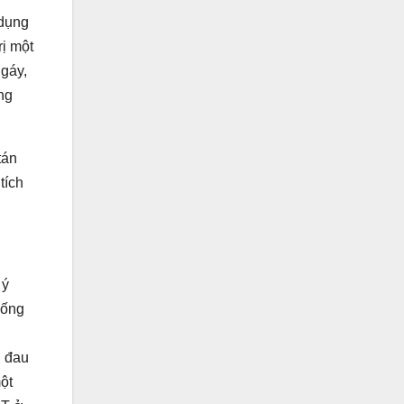
 dụng
rị một
 gáy,
ng
tán
tích
 ý
hống
g đau
ột