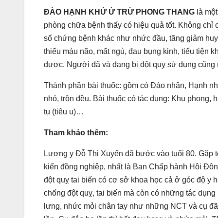
ĐÀO HẠNH KHỬ Ứ TRỪ PHONG THANG
là một
phòng chữa bệnh thấy có hiệu quả tốt. Không chỉ c
số chứng bệnh khác như nhức đầu, tăng giảm huyết 
thiếu máu não, mất ngủ, đau bụng kinh, tiểu tiện k
được. Người đã và đang bị đột quỵ sử dụng cũng 
Thành phần bài thuốc: gồm có Đào nhân, Hạnh nhân
nhỏ, trộn đều. Bài thuốc có tác dụng: Khu phong, hà
tụ (tiêu u)…
Tham khảo thêm:
Lương y Đỗ Thị Xuyến đã bước vào tuổi 80. Gặp tôi
kiến đồng nghiệp, nhất là Ban Chấp hành Hội Đôn
đột quỵ tai biến có cơ sở khoa học cả ở góc độ y h
chống đột quỵ, tai biến mà còn có những tác dụng k
lưng, nhức mỏi chân tay như những NCT và cụ đã 