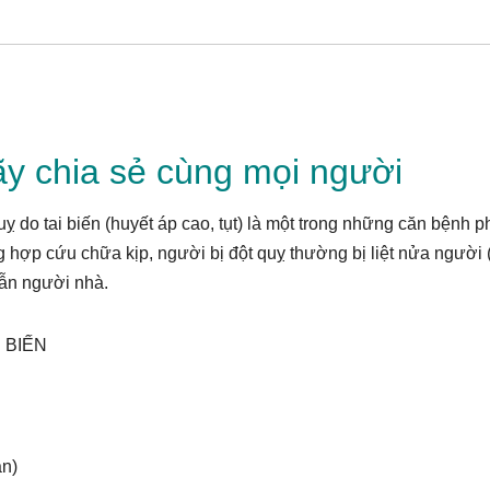
y chia sẻ cùng mọi người
ỵ do tai biến (huyết áp cao, tụt) là một trong những căn bệnh p
g hợp cứu chữa kịp, người bị đột quỵ thường bị liệt nửa người 
lẫn người nhà.
 BIẾN
ẵn)