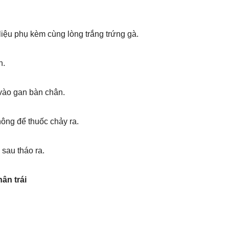
liệu phụ kèm cùng lòng trắng trứng gà.
n.
 vào gan bàn chân.
hông để thuốc chảy ra.
sau tháo ra.
ân trái