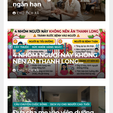
ngắn hạn
CHỦ TỊCH XÃ
CÂY THUỐC
SỨC KHỎE HÀNG NGÀY
4 NHÓM NGƯỜI NÀY KHÔNG
NÊN ĂN THANH LONG
TRÁNH RƯỚC BỆNH VÀO
CHỦ TỊCH XÃ
NGƯỜI
CÂU CHUYỆN CUỘC SỐNG
DỊCH VỤ CHO NGƯỜI CAO TUỔI
Đưa cha mẹ vào viện dưỡng