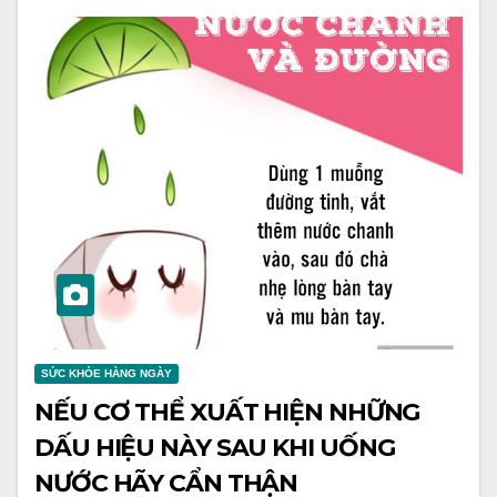
SỨC KHỎE HÀNG NGÀY
NẾU CƠ THỂ XUẤT HIỆN NHỮNG
DẤU HIỆU NÀY SAU KHI UỐNG
NƯỚC HÃY CẨN THẬN