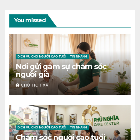
You missed
DỊCH VỤ CHO NGƯỜI CAO TUỔI
TIN NHANH
Nơi gửi gắm sự chăm sóc
người già
CHỦ TỊCH XÃ
DỊCH VỤ CHO NGƯỜI CAO TUỔI
TIN NHANH
Chăm sóc người cao tuổi