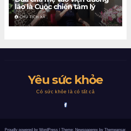
lão là Cuộc chiến tâm lý
CHỦ TỊCH XÃ
Yêu sức khỏe
Có sức khỏe là có tất cả
Proudly powered by WordPress
|
Theme: Newspaperex by
Themeansar
.