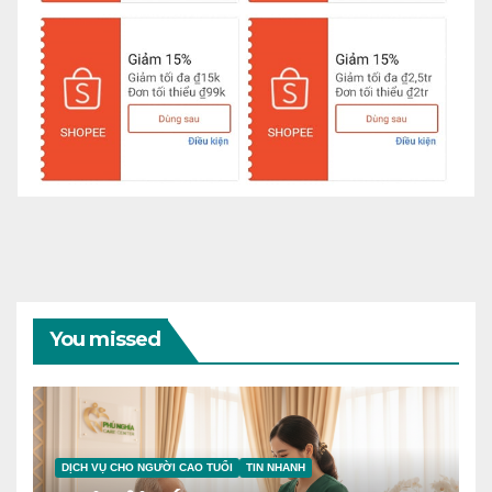
You missed
DỊCH VỤ CHO NGƯỜI CAO TUỔI
TIN NHANH