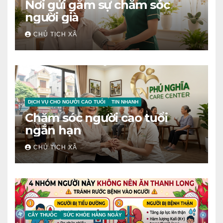
Nơi gửi gắm sự chăm sóc
người già
CHỦ TỊCH XÃ
DỊCH VỤ CHO NGƯỜI CAO TUỔI
TIN NHANH
Chăm sóc người cao tuổi
ngắn hạn
CHỦ TỊCH XÃ
CÂY THUỐC
SỨC KHỎE HÀNG NGÀY