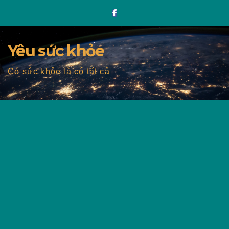
Skip
to
content
Yêu sức khỏe
Có sức khỏe là có tất cả