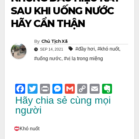
SAU KHI UỐNG NƯỚC
HÃY CẨN THẬN
By
Chủ Tịch Xã
#đầy hơi
,
#khó nuốt
,
SEP 14, 2021
#uống nước
,
#vị lạ trong miệng
F
T
Pr
M
G
C
E
E
a
wi
in
e
m
o
m
v
Hãy chia sẻ cùng mọi
c
tt
t
ss
ail
p
ail
er
người
e
er
e
y
n
b
n
Li
ot
Khó nuốt
o
g
n
e