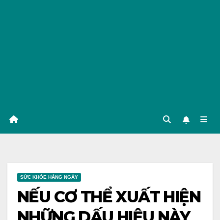
SỨC KHỎE HÀNG NGÀY
NẾU CƠ THỂ XUẤT HIỆN
NHỮNG DẤU HIỆU NÀY