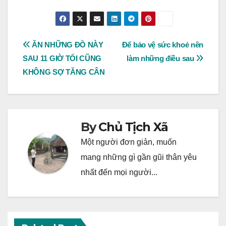
Post
ĂN NHỮNG ĐỒ NÀY
Để bảo vệ sức khoẻ nên
SAU 11 GIỜ TỐI CŨNG
làm những điều sau
navigation
KHÔNG SỢ TĂNG CÂN
By
Chủ Tịch Xã
Một người đơn giản, muốn
mang những gì gần gũi thân yêu
nhất đến mọi người...