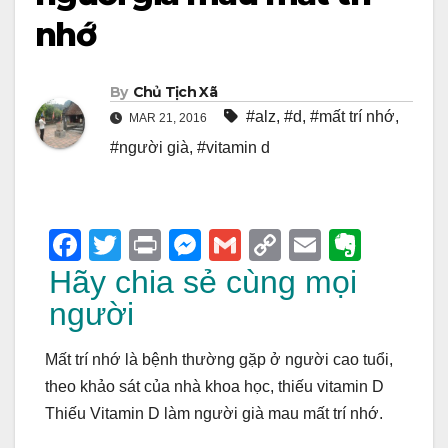
nhớ
By
Chủ Tịch Xã
#alz
,
#d
,
#mất trí nhớ
,
MAR 21, 2016
#người già
,
#vitamin d
F
T
Pr
M
G
C
E
E
a
wi
in
e
m
o
m
v
Hãy chia sẻ cùng mọi
c
tt
t
ss
ail
p
ail
er
người
e
er
e
y
n
Mất trí nhớ là bệnh thường gặp ở người cao tuổi,
b
n
Li
ot
theo khảo sát của nhà khoa học, thiếu vitamin D
o
g
n
e
Thiếu Vitamin D làm người già mau mất trí nhớ.
o
er
k