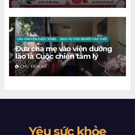
NGƯỜI
CÂU CHUYỆN CUỘC SỐNG
DỊCH VỤ CHO NGƯỜI CAO TUỔI
Đưa cha mẹ vào viện dưỡng
lão là Cuộc chiến tâm lý
CHỦ TỊCH XÃ
Yêu sức khỏe