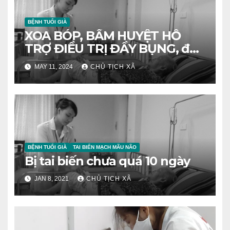
BỆNH TUỔI GIÀ
XOA BÓP, BẤM HUYỆT HỖ
TRỢ ĐIỀU TRỊ ĐẦY BỤNG, đầy
hơi
MAY 11, 2024
CHỦ TỊCH XÃ
BỆNH TUỔI GIÀ
TAI BIẾN MẠCH MÃU NÃO
Bị tai biến chưa quá 10 ngày
JAN 8, 2021
CHỦ TỊCH XÃ