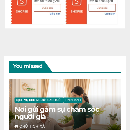
You missed
DỊCH VỤ CHO NGƯỜI CAO TUỔI
TIN NHANH
Nơi gửi gắm sự chăm sóc
người già
CHỦ TỊCH XÃ