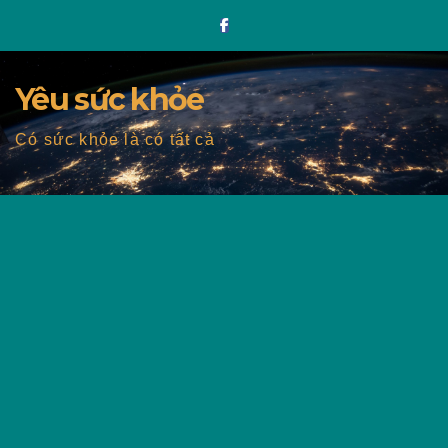
Skip
to
content
Yêu sức khỏe
Có sức khỏe là có tất cả