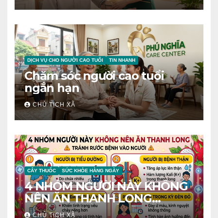
DỊCH VỤ CHO NGƯỜI CAO TUỔI
TIN NHANH
Chăm sóc người cao tuổi
ngắn hạn
CHỦ TỊCH XÃ
CÂY THUỐC
SỨC KHỎE HÀNG NGÀY
4 NHÓM NGƯỜI NÀY KHÔNG
NÊN ĂN THANH LONG
TRÁNH RƯỚC BỆNH VÀO
CHỦ TỊCH XÃ