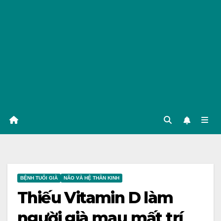
BỆNH TUỔI GIÀ
NÃO VÀ HỆ THẦN KINH
Thiếu Vitamin D làm
người già mau mất trí