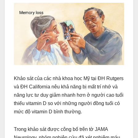
k
Khảo sát của các nhà khoa học Mỹ tại ĐH Rutgers
và ĐH California nêu khả năng bị mất trí nhớ và
năng lực tư duy giảm nhanh hơn ở người cao tuổi
thiếu vitamin D so với những người đồng tuổi có
mức độ vitamin D bình thường.
Trong khảo sát được công bố trên tờ JAMA
Neurology, nhóm nghiên cứu đã xét nghiệm máu