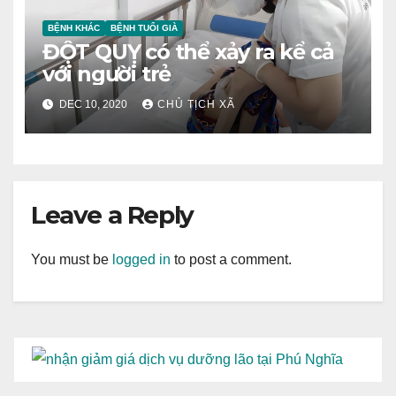
BỆNH KHÁC
BỆNH TUỔI GIÀ
ĐỘT QUỴ có thể xảy ra kể cả
với người trẻ
DEC 10, 2020
CHỦ TỊCH XÃ
Leave a Reply
You must be
logged in
to post a comment.