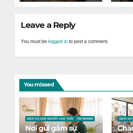
Leave a Reply
You must be
logged in
to post a comment.
You missed
DỊCH VỤ CHO NGƯỜI CAO TUỔI
TIN NHANH
DỊCH VỤ
Nơi gửi gắm sự
Chă