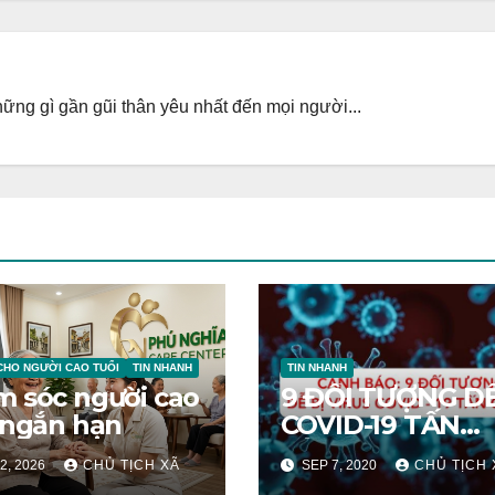
ng gì gần gũi thân yêu nhất đến mọi người...
CHO NGƯỜI CAO TUỔI
TIN NHANH
TIN NHANH
 sóc người cao
9 ĐỐI TƯỢNG DỄ
 ngắn hạn
COVID-19 TẤN
CÔNG
2, 2026
CHỦ TỊCH XÃ
SEP 7, 2020
CHỦ TỊCH 