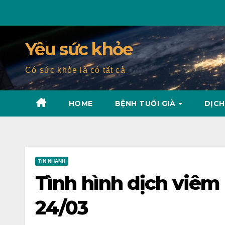
Skip
to
content
Yêu sức khỏe
Có sức khỏe là có tất cả
HOME
BỆNH TUỔI GIÀ
DỊCH
TIN NHANH
Tình hình dịch viêm
24/03