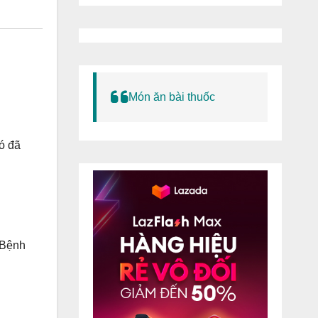
Món ăn bài thuốc
ó đã
. Bệnh