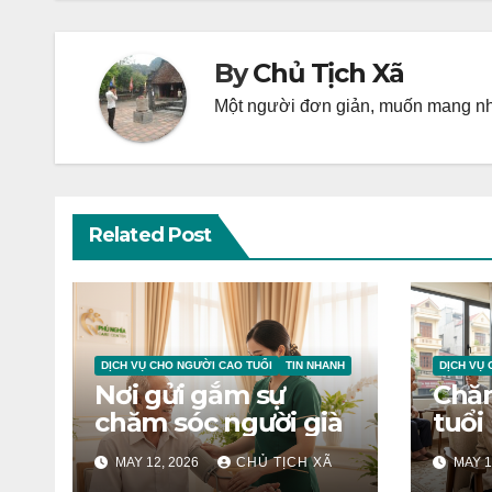
By
Chủ Tịch Xã
Một người đơn giản, muốn mang nhữ
Related Post
DỊCH VỤ CHO NGƯỜI CAO TUỔI
TIN NHANH
DỊCH VỤ 
Nơi gửi gắm sự
Chăm
chăm sóc người già
tuổi
MAY 12, 2026
CHỦ TỊCH XÃ
MAY 1