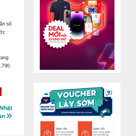
hân số
ước
đang
2.790
 Nhật
ản