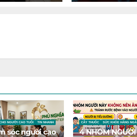
 CHO NGƯỜI CAO TUỔI
TIN NHANH
CÂY THUỐC
SỨC KHỎE HÀNG NGÀ
m sóc người cao
4 NHÓM NGƯỜI