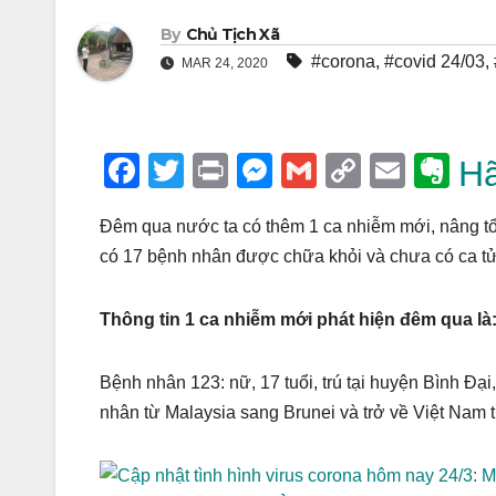
By
Chủ Tịch Xã
#corona
,
#covid 24/03
,
MAR 24, 2020
F
T
Pr
M
G
C
E
E
Hã
a
wi
in
e
m
o
m
v
Đêm qua nước ta có thêm 1 ca nhiễm mới, nâng tổ
c
tt
t
ss
ail
p
ail
er
có 17 bệnh nhân được chữa khỏi và chưa có ca tử
e
er
e
y
n
b
n
Li
ot
Thông tin 1 ca nhiễm mới phát hiện đêm qua là
o
g
n
e
o
er
k
Bệnh nhân 123: nữ, 17 tuổi, trú tại huyện Bình Đạ
k
nhân từ Malaysia sang Brunei và trở về Việt Nam 