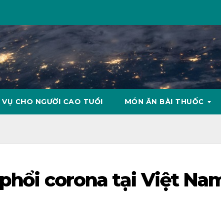
 VỤ CHO NGƯỜI CAO TUỔI
MÓN ĂN BÀI THUỐC
 phổi corona tại Việt Na