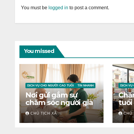
You must be
logged in
to post a comment.
You missed
DỊCH VỤ CHO NGƯỜI CAO TUỔI
TIN NHANH
DỊCH VỤ
Nơi gửi gắm sự
Chă
chăm sóc người già
tuổi
CHỦ TỊCH XÃ
CHỦ 