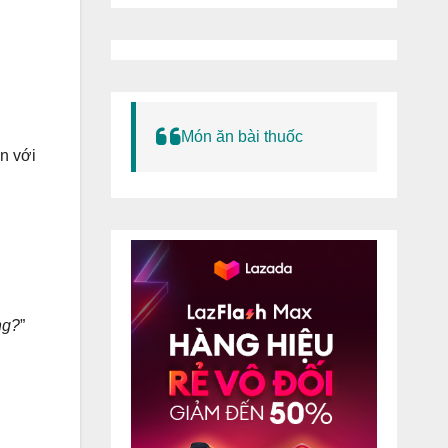
Món ăn bài thuốc
n với
ng?
”