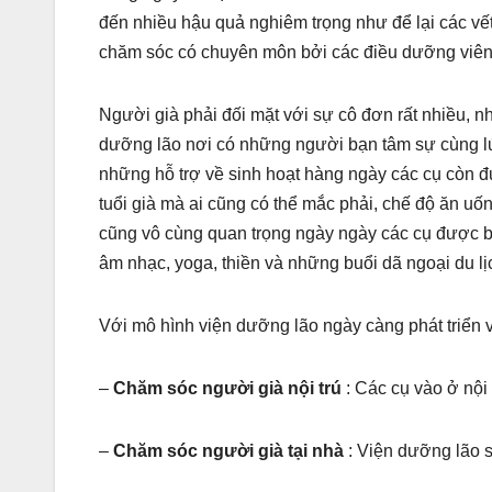
đến nhiều hậu quả nghiêm trọng như để lại các vế
chăm sóc có chuyên môn bởi các điều dưỡng viên
Người già phải đối mặt với sự cô đơn rất nhiều, n
dưỡng lão nơi có những người bạn tâm sự cùng lứa
những hỗ trợ về sinh hoạt hàng ngày các cụ còn 
tuổi già mà ai cũng có thể mắc phải, chế độ ăn uố
cũng vô cùng quan trọng ngày ngày các cụ được bầ
âm nhạc, yoga, thiền và những buổi dã ngoại du lị
Với mô hình viện dưỡng lão ngày càng phát triển 
–
Chăm sóc người già nội trú
: Các cụ vào ở nội 
–
Chăm sóc người già tại nhà
: Viện dưỡng lão s