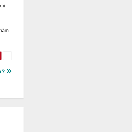
khi
chăm
ão?