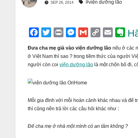
#viện dưỡng lão
SEP 26, 2014
F
T
Pr
M
G
C
E
E
Hã
a
wi
in
e
m
o
m
v
Đưa cha mẹ già vào viện dưỡng lão
nếu ở các nư
c
tt
t
ss
ail
p
ail
er
ở Việt Nam thì sao ? trong tiềm thức của người Vi
e
er
e
y
n
người còn coi
viện dưỡng lão
là một chốn bỏ đi, c
b
n
Li
ot
o
g
n
e
o
er
k
k
Mỗi gia đình với mỗi hoàn cảnh khác nhau và để trả
thì cũng nên trả lời các câu hỏi khác như :
Để cha mẹ ở nhà một mình có an tâm không ?