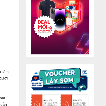
ư tâm
người
oạt
 dẫn