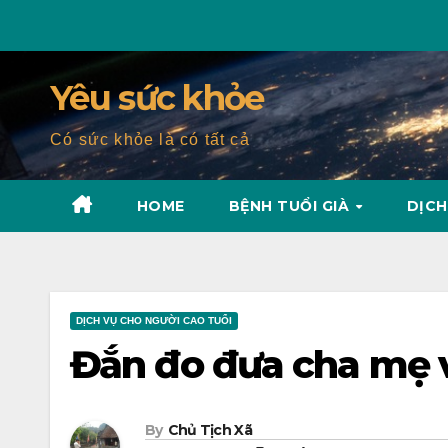
Skip
to
content
Yêu sức khỏe
Có sức khỏe là có tất cả
HOME
BỆNH TUỔI GIÀ
DỊCH
DỊCH VỤ CHO NGƯỜI CAO TUỔI
Đắn đo đưa cha mẹ 
By
Chủ Tịch Xã