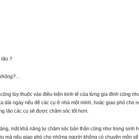
 lão ?
t không?…
ũng tùy thuộc vào điều kiện kinh tế của từng gia đình cũng nh
xa dài ngày nếu để các cụ ở nhà một mình, hoặc giao phó cho 
ỡng lão các cụ sẽ được chăm sóc tốt hơn.
ặng, mất khả năng tự chăm sóc bản thân cũng như trong sinh h
nhiều mà nếu giao phó cho những người không có chuyên môn sẽ