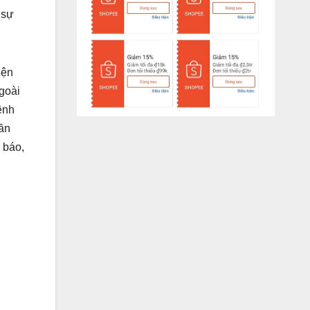
 sự
iện
goài
ệnh
hần
 báo,