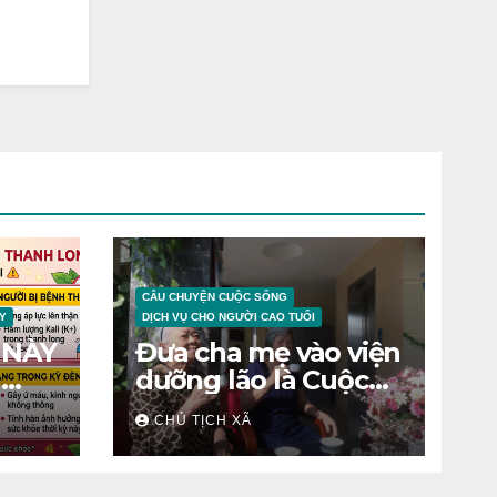
CÂU CHUYỆN CUỘC SỐNG
Y
DỊCH VỤ CHO NGƯỜI CAO TUỔI
 NÀY
Đưa cha mẹ vào viện
N
dưỡng lão là Cuộc
chiến tâm lý
CHỦ TỊCH XÃ
ỆNH