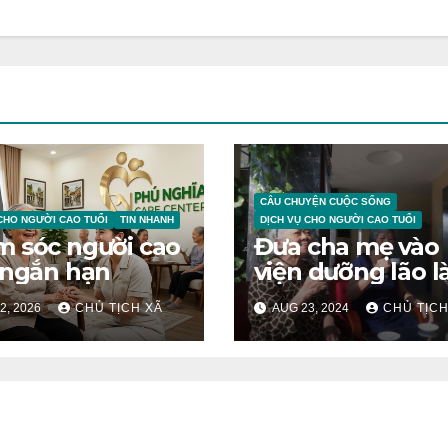
CÂU CHUYỆN CUỘC SỐNG
CHO NGƯỜI CAO TUỔI
TIN NHANH
DỊCH VỤ CHO NGƯỜI CAO TUỔI
 sóc người cao
Đưa cha mẹ vào
 ngắn hạn
viện dưỡng lão l
Cuộc chiến tâm 
2, 2026
CHỦ TỊCH XÃ
AUG 23, 2024
CHỦ TỊCH