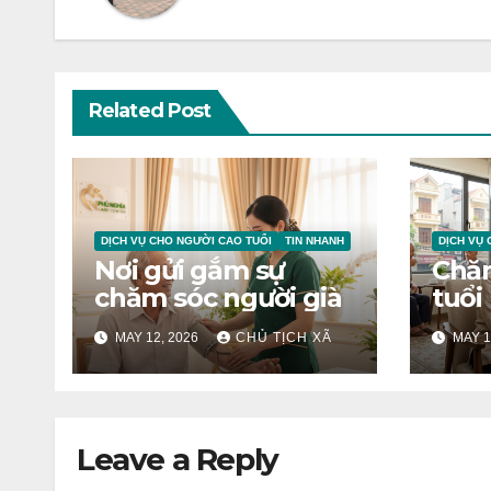
Related Post
DỊCH VỤ CHO NGƯỜI CAO TUỔI
TIN NHANH
DỊCH VỤ 
Nơi gửi gắm sự
Chăm
chăm sóc người già
tuổi
MAY 12, 2026
CHỦ TỊCH XÃ
MAY 1
Leave a Reply