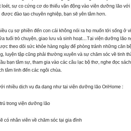
t loét, sự co cứng cơ do thiếu vận động vào viện dưỡng lão với
 được đào tạo chuyên nghiệp, bạn sẽ yên tâm hơn.
hiều cụ sợ phiền đến con cái không nói ra họ muốn tới sống ở v
 tuổi trò chuyện, giao lưu và sinh hoạt…Tại viện dưỡng lão n
được theo dõi sức khỏe hàng ngày để phòng tránh những căn b
ng, luyện tập cũng phải thường xuyên và sự chăm sóc về tinh t
u bạn tâm sự, tham gia vào các câu lạc bộ thơ, nghe đọc sách
ch tâm linh đến các ngôi chùa.
với nhiều dịch vụ đa dạng như tại viện dưỡng lão OriHome :
trú trong viện dưỡng lão
ẽ có nhân viên về chăm sóc tại gia đình