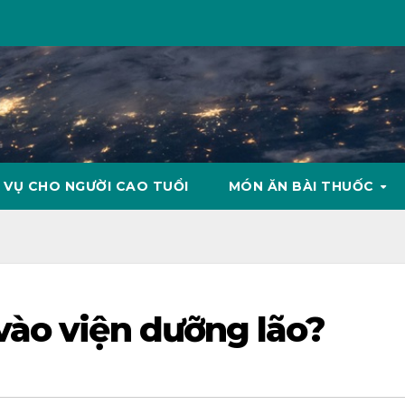
 VỤ CHO NGƯỜI CAO TUỔI
MÓN ĂN BÀI THUỐC
vào viện dưỡng lão?