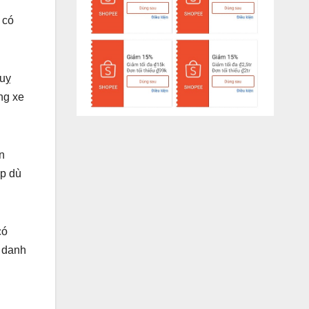
 có
quỵ
ng xe
n
ợp dù
có
g danh