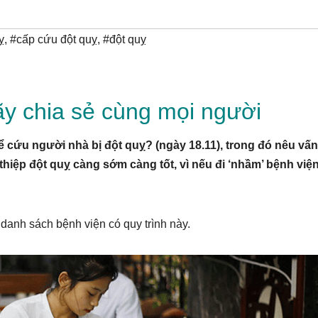
ỵ
,
#cấp cứu đột quỵ
,
#đột quỵ
y chia sẻ cùng mọi người
ể cứu người nhà bị đột quỵ? (ngày 18.11), trong đó nêu vấn
hiệp đột quỵ càng sớm càng tốt, vì nếu đi ‘nhầm’ bệnh viện
danh sách bệnh viện có quy trình này.