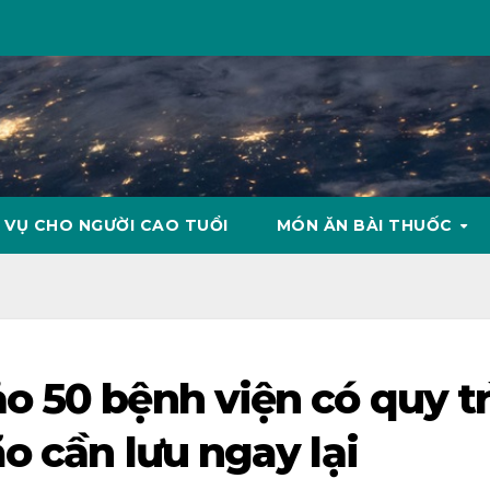
 VỤ CHO NGƯỜI CAO TUỔI
MÓN ĂN BÀI THUỐC
 50 bệnh viện có quy t
o cần lưu ngay lại