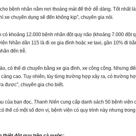
n cho bệnh nhân nằm nơi thoáng mát để thở dễ dàng. Tốt nhất là
hì xe chuyên dụng sẽ đến không kịp”, chuyên gia nói.
ăm có khoảng 12.000 bệnh nhân đột quỵ não (khoảng 7.000 đột 
iện Nhân dân 115 là đi xe gia đình hoặc xe taxi, gần 10% đi bằ
hân đến trễ.
táo, có thể di chuyển bằng xe gia đình, xe công cộng. Nhưng đế
 càng cao. Tuy nhiên, tùy từng trường hợp xảy ra, có trường h
a được”, chuyên gia cho biết.
ầu của bạn đọc,
Thanh Niên
cung cấp danh sách 50 bệnh viện 
có thể có một số đơn vị, bệnh viện có quy trình này nhưng tron
 thiệt đột quỵ trên cả nước: