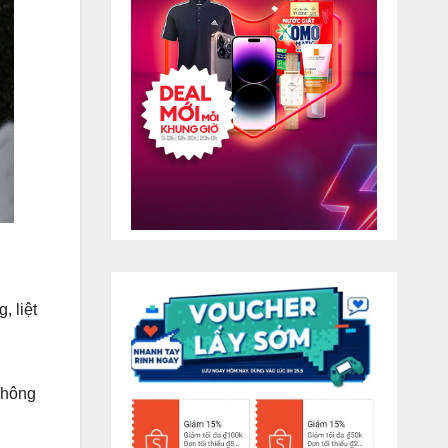
, liệt
không