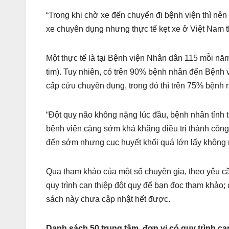
“Trong khi chờ xe đến chuyển đi bệnh viện thì nê
xe chuyên dụng nhưng thực tế kẹt xe ở Việt Nam t
Một thực tế là tại Bệnh viện Nhân dân 115 mỗi n
tim). Tuy nhiên, có trên 90% bệnh nhân đến Bệnh v
cấp cứu chuyên dụng, trong đó thì trên 75% bệnh n
“Đột quỵ não không nặng lúc đầu, bệnh nhân tỉnh 
bệnh viện càng sớm khả khăng điều trị thành công
đến sớm nhưng cục huyết khối quá lớn lấy không r
Qua tham khảo của một số chuyên gia, theo yêu c
quy trình can thiệp đột quỵ để bạn đọc tham khảo; 
sách này chưa cập nhật hết được.
Danh sách 50 trung tâm, đơn vị có quy trình can