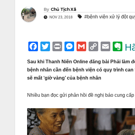
By
Chủ Tịch Xã
#bệnh viện xử lý đột qu
NOV 23, 2018
F
T
Pr
M
G
C
E
E
Hã
a
wi
in
e
m
o
m
v
Sau khi Thanh Niên Online đăng bài Phải làm đ
c
tt
t
ss
ail
p
ail
er
bệnh nhân cần đến bệnh viện có quy trình can t
e
er
e
y
n
sẽ mất ‘giờ vàng’ của bệnh nhân
b
n
Li
ot
o
g
n
e
Nhiều bạn đọc gửi phản hồi đề nghị báo cung cấp 
o
er
k
k