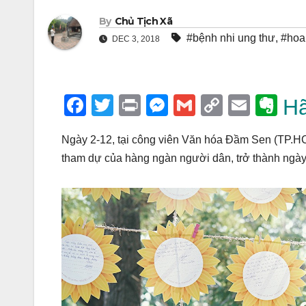
By
Chủ Tịch Xã
#bệnh nhi ung thư
,
#hoa
DEC 3, 2018
F
T
Pr
M
G
C
E
E
Hã
a
wi
in
e
m
o
m
v
Ngày 2-12, tại công viên Văn hóa Đầm Sen (TP.H
c
tt
t
ss
ail
p
ail
er
tham dự của hàng ngàn người dân, trở thành ngày
e
er
e
y
n
b
n
Li
ot
o
g
n
e
o
er
k
k