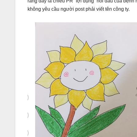
rằng đây là chiêu PR “lợi dụng” nỗi đau của bệnh nh
không yêu cầu người post phải viết tên công ty.