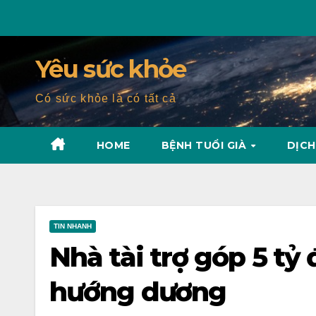
Skip
to
content
Yêu sức khỏe
Có sức khỏe là có tất cả
HOME
BỆNH TUỔI GIÀ
DỊCH
TIN NHANH
Nhà tài trợ góp 5 t
hướng dương