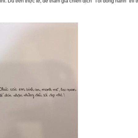
i. Dù trên thực tế, để tham gia chiến dịch “Tôi đồng hành” thì t