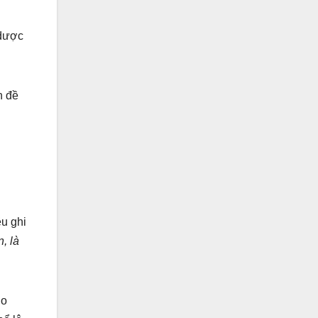
 dược
n đề
ều ghi
, là
ho