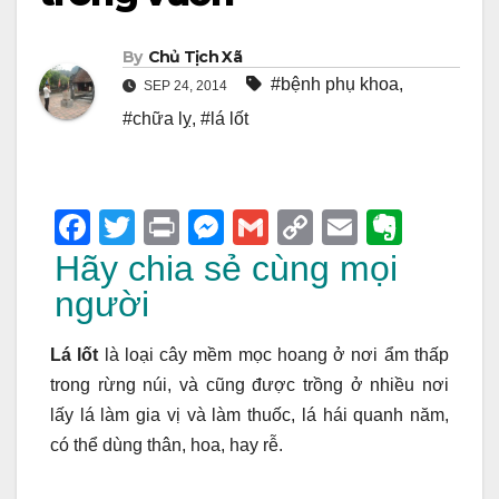
By
Chủ Tịch Xã
#bệnh phụ khoa
,
SEP 24, 2014
#chữa lỵ
,
#lá lốt
F
T
Pr
M
G
C
E
E
a
wi
in
e
m
o
m
v
Hãy chia sẻ cùng mọi
c
tt
t
ss
ail
p
ail
er
người
e
er
e
y
n
Lá lốt
là loại cây mềm mọc hoang ở nơi ẩm thấp
b
n
Li
ot
trong rừng núi, và cũng được trồng ở nhiều nơi
o
g
n
e
lấy lá làm gia vị và làm thuốc, lá hái quanh năm,
o
er
k
có thể dùng thân, hoa, hay rễ.
k