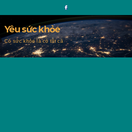
Skip
to
content
Yêu sức khỏe
Có sức khỏe là có tất cả