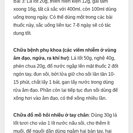
Bài 3: Lá lốt 20g, thiên niên kiện 12g, gai tầm
xoong 16g, tất cả sắc với 400ml, còn 100ml dùng
uống trong ngày. Có thể dùng một trong các bài
thuốc này, sắc uống liên tục 7-8 ngày sẽ có tác
dụng tốt.
Chữa bệnh phụ khoa (các viêm nhiễm ở vùng
âm đạo, ngứa, ra khí hư)
: Lá lốt 50g, nghệ 40g,
phèn chua 20g, đổ nước ngập lên mặt thuốc 2 đốt
ngón tay, đun sôi, bớt lửa giữ cho sôi lăn tăn 10-
15 phút, chắt lấy 1 bát, gạn lấy nước trong dùng
rửa âm đạo. Phần còn lại tiếp tục đun sôi dùng để
xông hơi vào âm đạo, có thể xông nhiều lần.
Chữa đổ mồ hôi nhiều ở tay chân
: Dùng 30g lá
lốt tươi cho vào 1 lít nước nấu sôi, cho thêm ít
muối, để nguội dần dùng ngâm hai bàn tay, hai