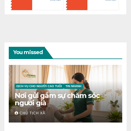
You missed
DỊCH VỤ CHO NGƯỜI CAO TUỔI
TIN NHANH
Nơi gửi gắm sự chăm sóc
người già
CHỦ TỊCH XÃ