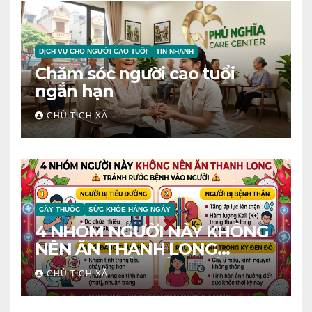
DỊCH VỤ CHO NGƯỜI CAO TUỔI
TIN NHANH
Chăm sóc người cao tuổi
ngắn hạn
CHỦ TỊCH XÃ
CÂY THUỐC
SỨC KHỎE HÀNG NGÀY
4 NHÓM NGƯỜI NÀY KHÔNG
NÊN ĂN THANH LONG
TRÁNH RƯỚC BỆNH VÀO
CHỦ TỊCH XÃ
NGƯỜI