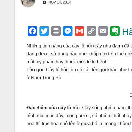
NOV 14, 2014
F
T
Pr
M
G
C
E
E
Hã
a
wi
in
e
m
o
m
v
Những tính năng của cây lô hội (cây nha đam) đã đư
c
tt
t
ss
ail
p
ail
er
đang được sử dụng hầu như khắp nơi trên thế giới
e
er
e
y
n
một mỹ phẩm hay thuốc mỡ để trị bệnh
b
n
Li
ot
Tên gọi:
Cây lô hội còn có các tên gọi khác như L
o
g
n
e
ở Nam Trung Bộ
o
er
k
k
C
Đặc điểm của cây lô hội:
Cây sống nhiều năm, thâ
hình mũi mác dày, mọng nước, có nhiều chất nhầy
hoa thì trục hoa nhô lên ở giữa bó lá, mang chùm