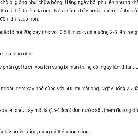
 chỗ bị giống như chữa bỏng. Hằng ngày bôi phủ lên nhưng kh
thì có thể đã lên da non. Nếu chàm chảy nước nhiều, có thể c
đến khi ra da non.
oặc lô hội 20g xay nhỏ với 0,5 lít nước, chia uống 2-3 lần trong
nơi có mụn nhọt.
y phần gel tươi, xoa lên vùng bị mụn trứng cá, ngày làm 1 lần.
ỏ ngoài, đem xay nhỏ cùng với 500 ml mật ong. Ngày uống 2-3 l
 xoa tại chỗ. Lấy một lá (15-18cm) đun nước sôi, thêm đường d
u lấy nước uống, cũng có thể uống sống.