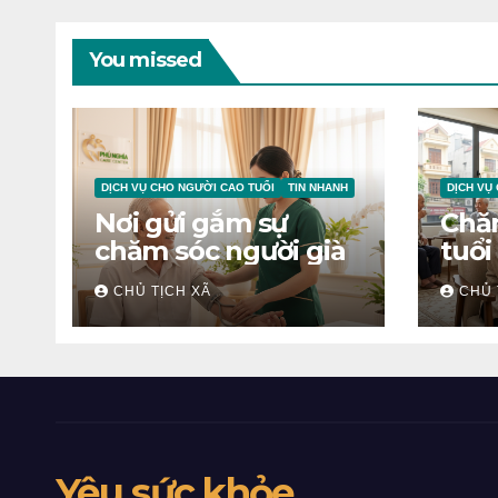
You missed
DỊCH VỤ CHO NGƯỜI CAO TUỔI
TIN NHANH
DỊCH VỤ
Nơi gửi gắm sự
Chă
chăm sóc người già
tuổi
CHỦ TỊCH XÃ
CHỦ 
Yêu sức khỏe