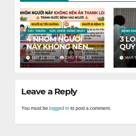
CÂY THUỐC
SỨC KHỎE HÀNG NGÀY
BỆNH KH
4 NHÓM NGƯỜI
3 L
NÀY KHÔNG NÊN
QUÝ
ĂN THANH LONG
DÀY
MAY 12, 2026
CHỦ TỊCH XÃ
MAR 5
TRÁNH RƯỚC BỆNH
VÀO NGƯỜI
Leave a Reply
You must be
logged in
to post a comment.