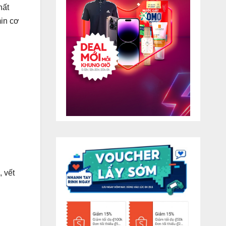
ất
min cơ
, vết