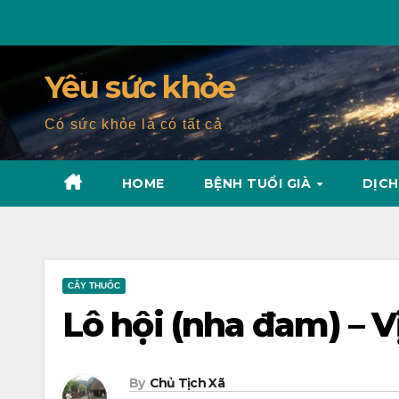
Skip
to
content
Yêu sức khỏe
Có sức khỏe là có tất cả
HOME
BỆNH TUỔI GIÀ
DỊCH
CÂY THUỐC
Lô hội (nha đam) – V
By
Chủ Tịch Xã