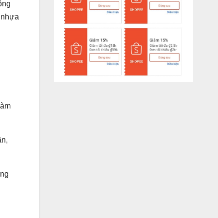
ông
ô nhựa
 Làm
ần,
ùng