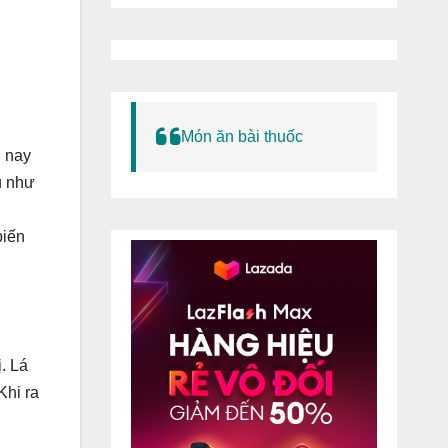
Món ăn bài thuốc
n nay
u như
biến
. Lá
Khi ra