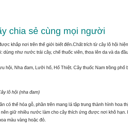
y chia sẻ cùng mọi người
ợc khắp nơi trên thế giới biết đến.Chất trích từ cây lô hội hiệ
: dùng như nước trái cây, chế thuốc viên, thoa lên da và da đầ
ưu hội, Nha đam, Lưỡi hổ, Hổ Thiệt. Cây thuốc Nam trồng phổ 
ây lô hội (nha đam)
n có thể hóa gỗ, phần trên mang lá tập trung thành hình hoa thị
 nên giữ nhiều nước làm cho cây thích ứng được nơi khô hạn. 
 hoa màu vàng hoặc đỏ.