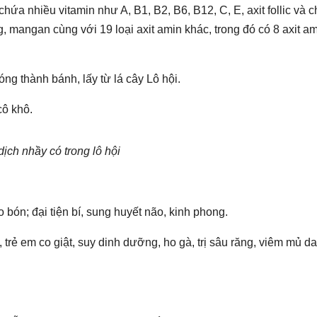
 chứa nhiều vitamin như A, B1, B2, B6, B12, C, E, axit follic và ch
đồng, mangan cùng với 19 loại axit amin khác, trong đó có 8 axit a
ng thành bánh, lấy từ lá cây Lô hội.
cô khô.
dịch nhầy có trong lô hội
áo bón; đại tiện bí, sung huyết não, kinh phong.
trẻ em co giật, suy dinh dưỡng, ho gà, trị sâu răng, viêm mủ da