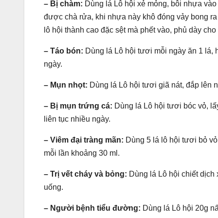
–
Bị chàm:
Dùng lá Lô hội xẻ mỏng, bôi nhựa vào
được chà rửa, khi nhựa này khô đóng vảy bong ra 
lô hội thành cao đặc sệt mà phết vào, phủ dày cho 
– Táo bón:
Dùng lá Lô hội tươi mỗi ngày ăn 1 lá, h
ngày.
–
Mụn nhọt:
Dùng lá Lô hội tươi giã nát, đắp lên 
–
Bị mụn trứng cá:
Dùng lá Lô hội tươi bóc vỏ, lấ
liên tục nhiều ngày.
–
Viêm đại tràng mãn:
Dùng 5 lá lô hội tươi bỏ v
mỗi lần khoảng 30 ml.
–
Trị vết cháy và bỏng:
Dùng lá Lô hội chiết dịch
uống.
–
Người bệnh tiểu đường:
Dùng lá Lô hội 20g nấ