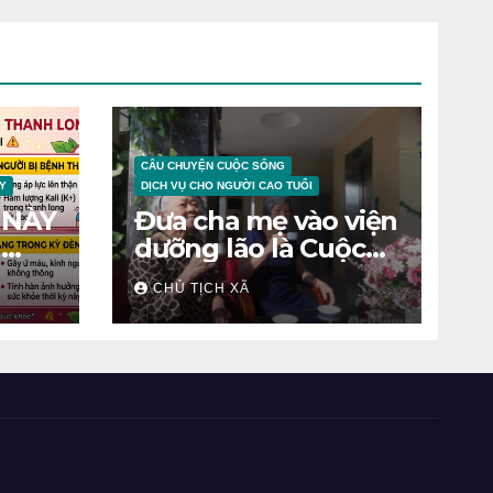
CÂU CHUYỆN CUỘC SỐNG
Y
DỊCH VỤ CHO NGƯỜI CAO TUỔI
 NÀY
Đưa cha mẹ vào viện
N
dưỡng lão là Cuộc
chiến tâm lý
CHỦ TỊCH XÃ
ỆNH