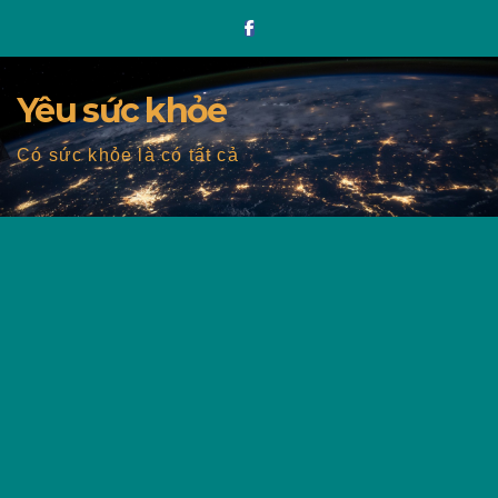
Skip
to
content
Yêu sức khỏe
Có sức khỏe là có tất cả