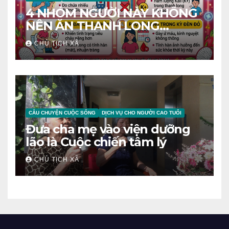
4 NHÓM NGƯỜI NÀY KHÔNG
NÊN ĂN THANH LONG
TRÁNH RƯỚC BỆNH VÀO
CHỦ TỊCH XÃ
NGƯỜI
CÂU CHUYỆN CUỘC SỐNG
DỊCH VỤ CHO NGƯỜI CAO TUỔI
Đưa cha mẹ vào viện dưỡng
lão là Cuộc chiến tâm lý
CHỦ TỊCH XÃ