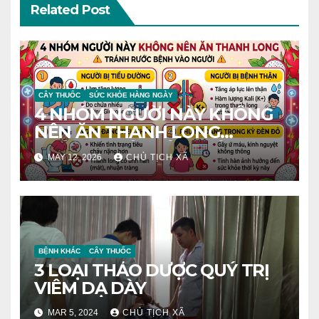
Related Post
CÂY THUỐC
SỨC KHỎE HÀNG NGÀY
4 NHÓM NGƯỜI NÀY KHÔNG
NÊN ĂN THANH LONG
TRÁNH RƯỚC BỆNH VÀO
MAY 12, 2026
CHỦ TỊCH XÃ
NGƯỜI
BỆNH KHÁC
CÂY THUỐC
3 LOẠI THẢO DƯỢC QUÝ TRỊ
VIÊM DẠ DÀY
MAR 5, 2024
CHỦ TỊCH XÃ