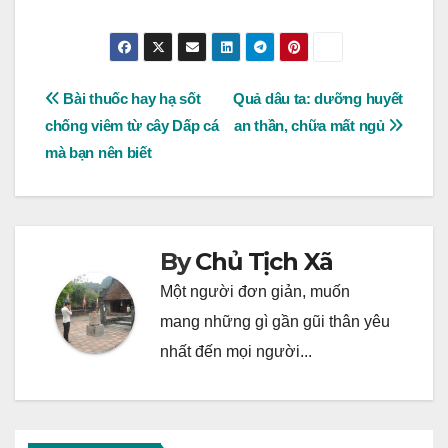
Post
Bài thuốc hay hạ sốt
Quả dâu ta: dưỡng huyết
chống viêm từ cây Dấp cá
an thần, chữa mất ngủ
navigation
mà bạn nên biết
By
Chủ Tịch Xã
Một người đơn giản, muốn
mang những gì gần gũi thân yêu
nhất đến mọi người...