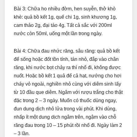
Bài 3: Chữa ho nhiều đờm, hen suyễn, thở khò
khè: quả bồ kết 1g, quế chi 1g, sinh khương 1g,
cam thảo 2g, đại táo 4g. Tất cả sắc với 200ml
nước còn 50ml, uống một lần trong ngày.
Bài 4: Chữa đau nhức răng, sâu răng: quả bồ kết
để sống hoặc đốt tồn tính, tán nhỏ, đắp vào chân
răng, khi nước bọt chảy ra thì nhổ đi, không được
nuốt. Hoặc bồ kết 1 quả để cả hạt, nướng cho hơi
cháy vỏ ngoài, nghiền nhỏ cùng với diêm sinh lấy
từ 10 đầu que diêm. Ngâm với rượu trắng cho thật
đặc trong 2 – 3 ngày. Muốn có thuốc dùng ngay,
đun dung dịch nhỏ lửa trong vài phút. Khi dùng,
nhấp ít một dung dịch ngâm trên, ngậm vào chỗ
răng đau trong 10 – 15 phút rồi nhổ đi. Ngày làm 2
– 3 lần.