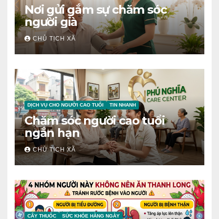
Nơi gửi gắm sự chăm sóc
người già
CHỦ TỊCH XÃ
DỊCH VỤ CHO NGƯỜI CAO TUỔI
TIN NHANH
Chăm sóc người cao tuổi
ngắn hạn
CHỦ TỊCH XÃ
CÂY THUỐC
SỨC KHỎE HÀNG NGÀY