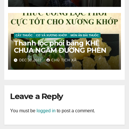
CÂY THUỐC
CƠ VÀ XƯƠNG KHỚP
MÓN ĂN BÀI THUỐC
Thanh lọc phổi bằng KHẾ
CHUA NGÂM ĐƯỜNG PHÈN
DEC 30, 2022
CHỦ TỊCH XÃ
Leave a Reply
You must be
logged in
to post a comment.