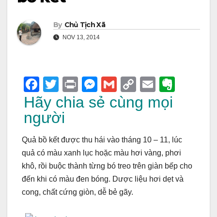
By
Chủ Tịch Xã
NOV 13, 2014
F
T
Pr
M
G
C
E
E
a
wi
in
e
m
o
m
v
Hãy chia sẻ cùng mọi
c
tt
t
ss
ail
p
ail
er
người
e
er
e
y
n
Quả bồ kết được thu hái vào tháng 10 – 11, lúc
b
n
Li
ot
quả có màu xanh lục hoặc màu hơi vàng, phơi
o
g
n
e
khô, rồi buộc thành từng bó treo trên giàn bếp cho
o
er
k
đến khi có màu đen bóng. Dược liệu hơi dẹt và
k
cong, chất cứng giòn, dễ bẻ gãy.