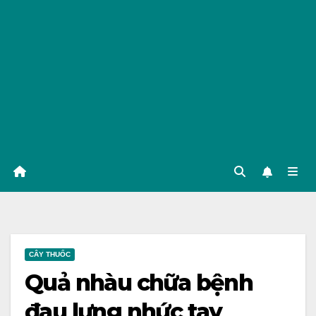
CÂY THUỐC
Quả nhàu chữa bệnh
đau lưng nhức tay