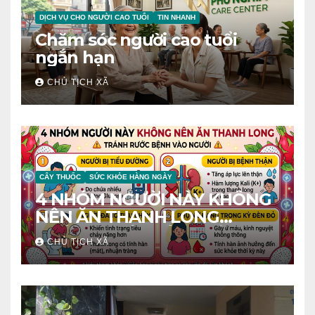
DỊCH VỤ CHO NGƯỜI CAO TUỔI
TIN NHANH
Chăm sóc người cao tuổi
ngắn hạn
CHỦ TỊCH XÃ
CÂY THUỐC
SỨC KHỎE HÀNG NGÀY
4 NHÓM NGƯỜI NÀY KHÔNG
NÊN ĂN THANH LONG
TRÁNH RƯỚC BỆNH VÀO
CHỦ TỊCH XÃ
NGƯỜI