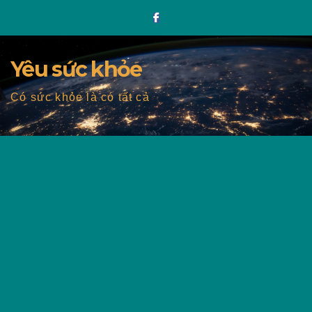
Skip
to
content
Yêu sức khỏe
Có sức khỏe là có tất cả