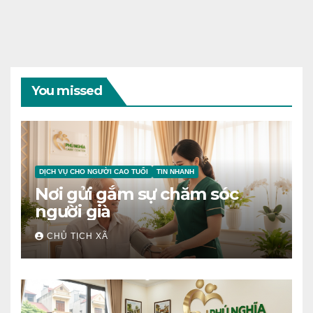
You missed
DỊCH VỤ CHO NGƯỜI CAO TUỔI
TIN NHANH
Nơi gửi gắm sự chăm sóc
người già
CHỦ TỊCH XÃ