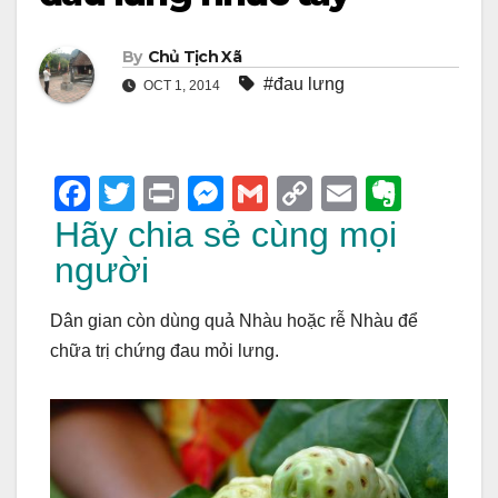
By
Chủ Tịch Xã
#đau lưng
OCT 1, 2014
F
T
Pr
M
G
C
E
E
a
wi
in
e
m
o
m
v
Hãy chia sẻ cùng mọi
c
tt
t
ss
ail
p
ail
er
người
e
er
e
y
n
Dân gian còn dùng quả Nhàu hoặc rễ Nhàu để
b
n
Li
ot
chữa trị chứng đau mỏi lưng.
o
g
n
e
o
er
k
k