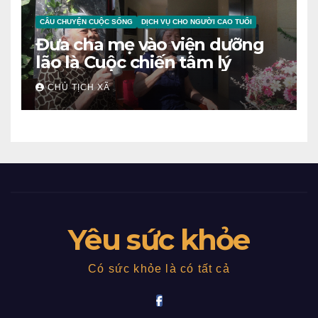
CÂU CHUYỆN CUỘC SỐNG
DỊCH VỤ CHO NGƯỜI CAO TUỔI
Đưa cha mẹ vào viện dưỡng
lão là Cuộc chiến tâm lý
CHỦ TỊCH XÃ
Yêu sức khỏe
Có sức khỏe là có tất cả