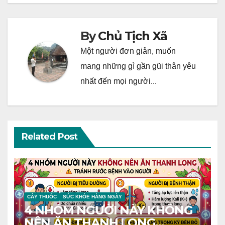
By
Chủ Tịch Xã
Một người đơn giản, muốn
mang những gì gần gũi thân yêu
nhất đến mọi người...
Related Post
CÂY THUỐC
SỨC KHỎE HÀNG NGÀY
4 NHÓM NGƯỜI NÀY KHÔNG
NÊN ĂN THANH LONG