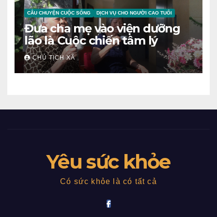
CÂU CHUYỆN CUỘC SỐNG
DỊCH VỤ CHO NGƯỜI CAO TUỔI
Đưa cha mẹ vào viện dưỡng
lão là Cuộc chiến tâm lý
CHỦ TỊCH XÃ
Yêu sức khỏe
Có sức khỏe là có tất cả