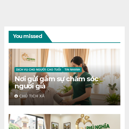
You missed
DỊCH VỤ CHO NGƯỜI CAO TUỔI
TIN NHANH
Nơi gửi gắm sự chăm sóc
người già
CHỦ TỊCH XÃ