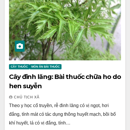
CÂY THUỐC
MÓN ĂN BÀI THUỐC
Cây đinh lăng: Bài thuốc chữa ho do
hen suyễn
CHỦ TỊCH XÃ
Theo y học cổ truyền, rễ đinh lăng có vị ngọt, hơi
đắng, tính mát có tác dụng thông huyết mạch, bồi bổ
khí huyết, lá có vị đắng, tính…