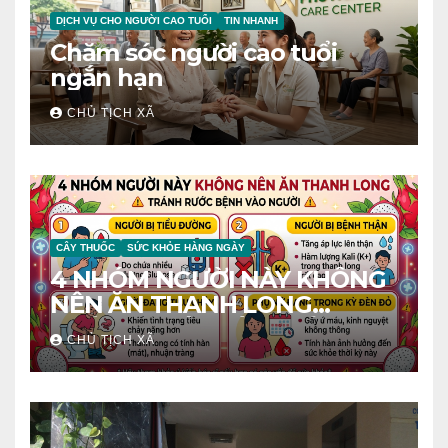
DỊCH VỤ CHO NGƯỜI CAO TUỔI
TIN NHANH
Chăm sóc người cao tuổi
ngắn hạn
CHỦ TỊCH XÃ
CÂY THUỐC
SỨC KHỎE HÀNG NGÀY
4 NHÓM NGƯỜI NÀY KHÔNG
NÊN ĂN THANH LONG
TRÁNH RƯỚC BỆNH VÀO
CHỦ TỊCH XÃ
NGƯỜI