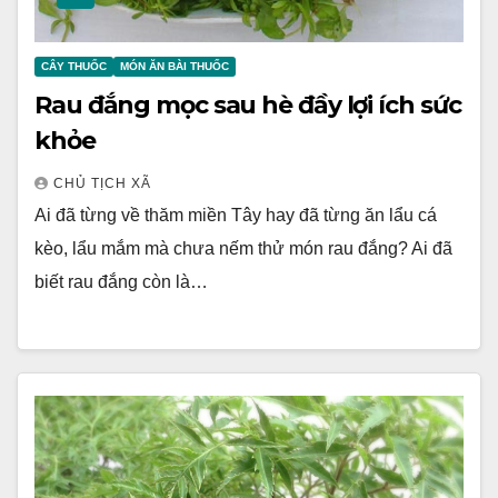
CÂY THUỐC
MÓN ĂN BÀI THUỐC
Rau đắng mọc sau hè đầy lợi ích sức
khỏe
CHỦ TỊCH XÃ
Ai đã từng về thăm miền Tây hay đã từng ăn lẩu cá
kèo, lẩu mắm mà chưa nếm thử món rau đắng? Ai đã
biết rau đắng còn là…