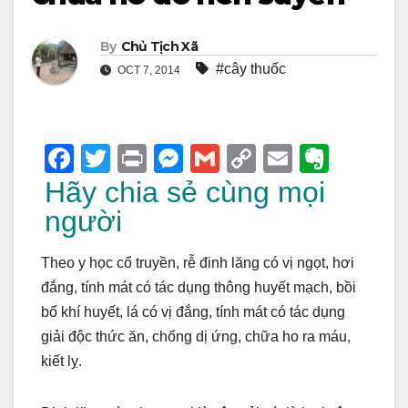
By
Chủ Tịch Xã
#cây thuốc
OCT 7, 2014
F
T
Pr
M
G
C
E
E
a
wi
in
e
m
o
m
v
Hãy chia sẻ cùng mọi
c
tt
t
ss
ail
p
ail
er
người
e
er
e
y
n
Theo y học cổ truyền, rễ đinh lăng có vị ngọt, hơi
b
n
Li
ot
đắng, tính mát có tác dụng thông huyết mạch, bồi
o
g
n
e
bổ khí huyết, lá có vị đắng, tính mát có tác dụng
o
er
k
giải độc thức ăn, chống dị ứng, chữa ho ra máu,
k
kiết lỵ.