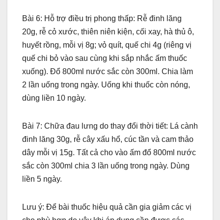
Bài 6: Hỗ trợ điều trị phong thấp: Rễ đinh lăng
20g, rễ cỏ xước, thiên niên kiện, cối xay, hà thủ ô,
huyết rồng, mỗi vị 8g; vỏ quít, quế chi 4g (riêng vị
quế chi bỏ vào sau cùng khi sắp nhắc ấm thuốc
xuống). Đổ 800ml nước sắc còn 300ml. Chia làm
2 lần uống trong ngày. Uống khi thuốc còn nóng,
dùng liền 10 ngày.
Bài 7: Chữa đau lưng do thay đổi thời tiết: Lá cành
đinh lăng 30g, rễ cây xấu hổ, cúc tần và cam thảo
dây mỗi vị 15g. Tất cả cho vào ấm đổ 800ml nước
sắc còn 300ml chia 3 lần uống trong ngày. Dùng
liền 5 ngày.
Lưu ý: Để bài thuốc hiệu quả cần gia giảm các vị