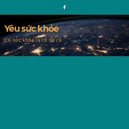
Skip
to
content
Yêu sức khỏe
Có sức khỏe là có tất cả