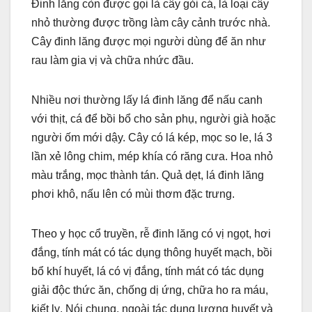
Đinh lăng còn được gọi là cây gỏi cá, là loại cây
nhỏ thường được trồng làm cây cảnh trước nhà.
Cây đinh lăng được mọi người dùng để ăn như
rau làm gia vị và chữa nhức đầu.
Nhiều nơi thường lấy lá đinh lăng để nấu canh
với thịt, cá để bồi bổ cho sản phụ, người già hoặc
người ốm mới dậy. Cây có lá kép, mọc so le, lá 3
lần xẻ lông chim, mép khía có răng cưa. Hoa nhỏ
màu trắng, mọc thành tán. Quả dẹt, lá đinh lăng
phơi khô, nấu lên có mùi thơm đặc trưng.
Theo y học cổ truyền, rễ đinh lăng có vị ngọt, hơi
đắng, tính mát có tác dụng thông huyết mạch, bồi
bổ khí huyết, lá có vị đắng, tính mát có tác dụng
giải độc thức ăn, chống dị ứng, chữa ho ra máu,
kiết lỵ. Nói chung, ngoài tác dụng lương huyết và