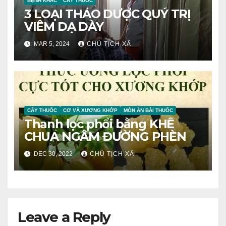
BỆNH KHÁC
CÂY THUỐC
3 LOẠI THẢO DƯỢC QUÝ TRỊ
VIÊM DẠ DÀY
MAR 5, 2024
CHỦ TỊCH XÃ
CÂY THUỐC
CƠ VÀ XƯƠNG KHỚP
MÓN ĂN BÀI THUỐC
Thanh lọc phổi bằng KHẾ
CHUA NGÂM ĐƯỜNG PHÈN
DEC 30, 2022
CHỦ TỊCH XÃ
Leave a Reply