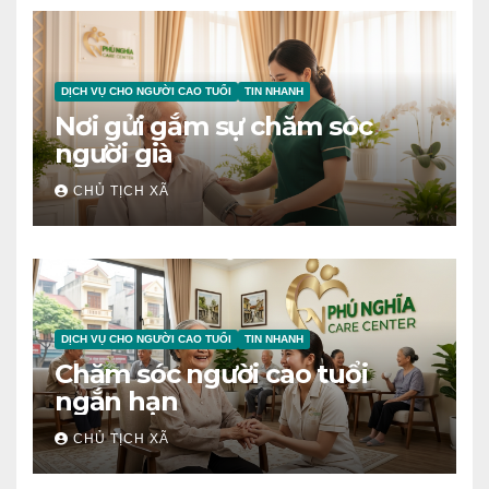
DỊCH VỤ CHO NGƯỜI CAO TUỔI
TIN NHANH
Nơi gửi gắm sự chăm sóc
người già
CHỦ TỊCH XÃ
DỊCH VỤ CHO NGƯỜI CAO TUỔI
TIN NHANH
Chăm sóc người cao tuổi
ngắn hạn
CHỦ TỊCH XÃ