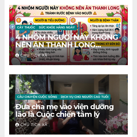
CÂY THUỐC
SỨC KHỎE HÀNG NGÀY
4 NHÓM NGƯỜI NÀY KHÔNG
NÊN ĂN THANH LONG
TRÁNH RƯỚC BỆNH VÀO
CHỦ TỊCH XÃ
NGƯỜI
CÂU CHUYỆN CUỘC SỐNG
DỊCH VỤ CHO NGƯỜI CAO TUỔI
Đưa cha mẹ vào viện dưỡng
lão là Cuộc chiến tâm lý
CHỦ TỊCH XÃ