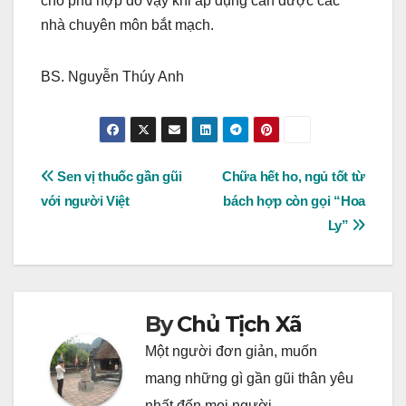
cho phù hợp do vậy khi áp dụng cần được các
nhà chuyên môn bắt mạch.
BS. Nguyễn Thúy Anh
Post
Sen vị thuốc gần gũi
Chữa hết ho, ngủ tốt từ
với người Việt
bách hợp còn gọi “Hoa
navigation
Ly”
By
Chủ Tịch Xã
Một người đơn giản, muốn
mang những gì gần gũi thân yêu
nhất đến mọi người...