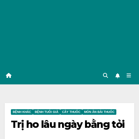
BỆNH KHÁC
BỆNH TUỔI GIÀ
CÂY THUỐC
MÓN ĂN BÀI THUỐC
Trị ho lâu ngày bằng tỏi