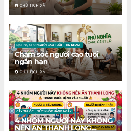
CHỦ TỊCH XÃ
DỊCH VỤ CHO NGƯỜI CAO TUỔI
TIN NHANH
Chăm sóc người cao tuổi
ngắn hạn
CHỦ TỊCH XÃ
CÂY THUỐC
SỨC KHỎE HÀNG NGÀY
4 NHÓM NGƯỜI NÀY KHÔNG
NÊN ĂN THANH LONG