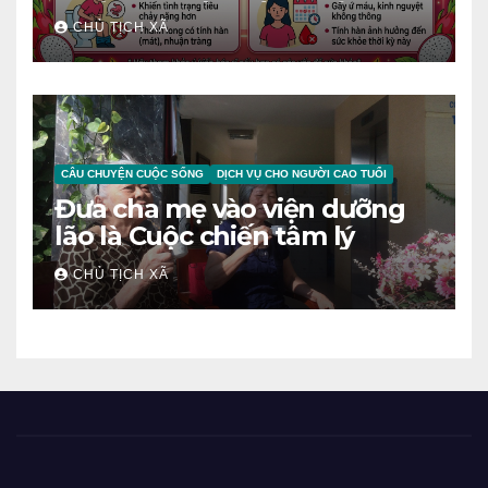
TRÁNH RƯỚC BỆNH VÀO
CHỦ TỊCH XÃ
NGƯỜI
CÂU CHUYỆN CUỘC SỐNG
DỊCH VỤ CHO NGƯỜI CAO TUỔI
Đưa cha mẹ vào viện dưỡng
lão là Cuộc chiến tâm lý
CHỦ TỊCH XÃ