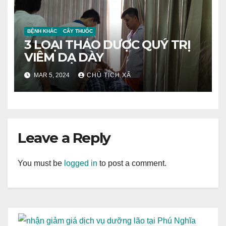
BỆNH KHÁC
CÂY THUỐC
3 LOẠI THẢO DƯỢC QUÝ TRỊ
VIÊM DẠ DÀY
MAR 5, 2024
CHỦ TỊCH XÃ
Leave a Reply
You must be
logged in
to post a comment.