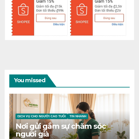
You missed
DỊCH VỤ CHO NGƯỜI CAO TUỔI
TIN NHANH
Nơi gửi gắm sự chăm sóc
người già