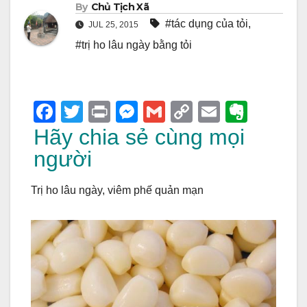
By
Chủ Tịch Xã
#tác dụng của tỏi
,
JUL 25, 2015
#trị ho lâu ngày bằng tỏi
F
T
Pr
M
G
C
E
E
a
wi
in
e
m
o
m
v
Hãy chia sẻ cùng mọi
c
tt
t
ss
ail
p
ail
er
người
e
er
e
y
n
Trị ho lâu ngày, viêm phế quản mạn
b
n
Li
ot
o
g
n
e
o
er
k
k