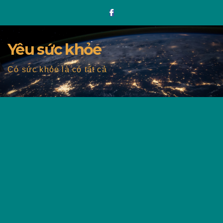
Skip
to
content
Yêu sức khỏe
Có sức khỏe là có tất cả