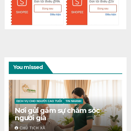
You missed
DỊCH VỤ CHO NGƯỜI CAO TUỔI
TIN NHANH
Nơi gửi gắm sự chăm sóc
người già
CHỦ TỊCH XÃ