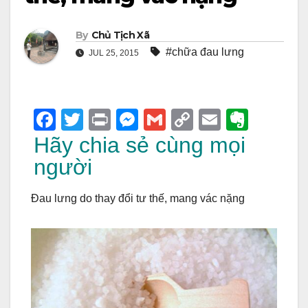
By
Chủ Tịch Xã
#chữa đau lưng
JUL 25, 2015
F
T
Pr
M
G
C
E
E
a
wi
in
e
m
o
m
v
Hãy chia sẻ cùng mọi
c
tt
t
ss
ail
p
ail
er
người
e
er
e
y
n
Đau lưng do thay đổi tư thế, mang vác nặng
b
n
Li
ot
o
g
n
e
o
er
k
k