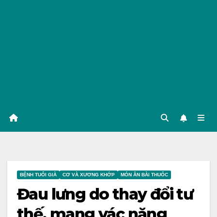
BỆNH TUỔI GIÀ
CƠ VÀ XƯƠNG KHỚP
MÓN ĂN BÀI THUỐC
Đau lưng do thay đổi tư
thế, mang vác nặng