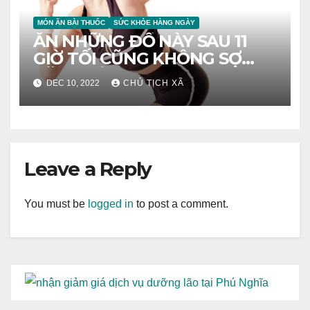
MÓN ĂN BÀI THUỐC
SỨC KHỎE HÀNG NGÀY
ĂN NHỮNG ĐỒ NÀY SAU 11
GIỜ TỐI CŨNG KHÔNG SỢ
TĂNG CÂN
DEC 10, 2022
CHỦ TỊCH XÃ
Leave a Reply
You must be
logged in
to post a comment.