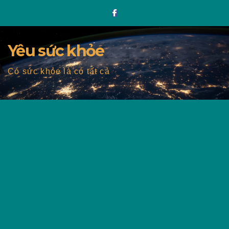
Skip
to
content
Yêu sức khỏe
Có sức khỏe là có tất cả