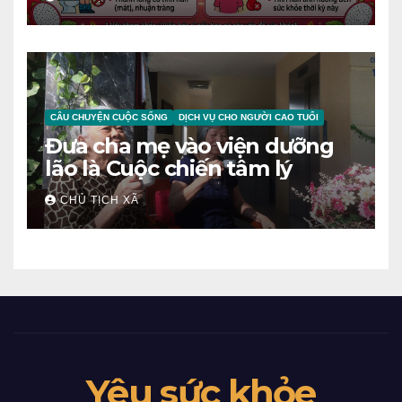
NGƯỜI
CÂU CHUYỆN CUỘC SỐNG
DỊCH VỤ CHO NGƯỜI CAO TUỔI
Đưa cha mẹ vào viện dưỡng
lão là Cuộc chiến tâm lý
CHỦ TỊCH XÃ
Yêu sức khỏe