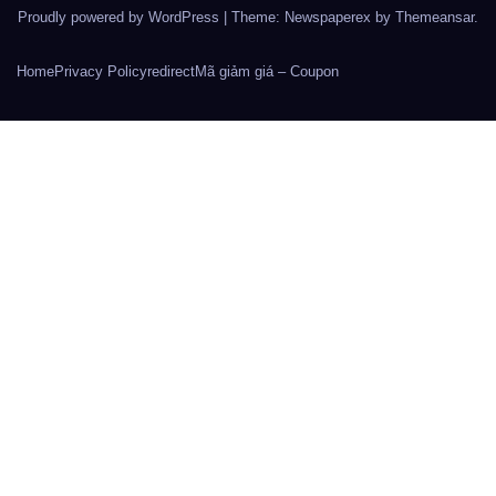
Proudly powered by WordPress
|
Theme: Newspaperex by
Themeansar
.
Home
Privacy Policy
redirect
Mã giảm giá – Coupon