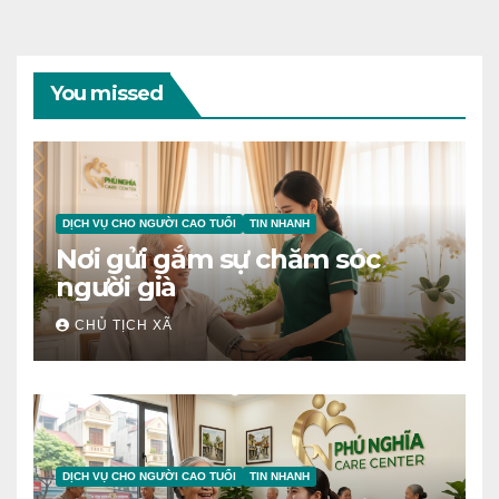
You missed
DỊCH VỤ CHO NGƯỜI CAO TUỔI
TIN NHANH
Nơi gửi gắm sự chăm sóc
người già
CHỦ TỊCH XÃ
DỊCH VỤ CHO NGƯỜI CAO TUỔI
TIN NHANH