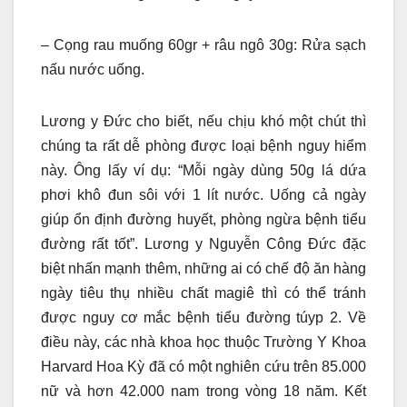
– Cọng rau muống 60gr + râu ngô 30g: Rửa sạch
nấu nước uống.
Lương y Đức cho biết, nếu chịu khó một chút thì
chúng ta rất dễ phòng được loại bệnh nguy hiểm
này. Ông lấy ví dụ: “Mỗi ngày dùng 50g lá dứa
phơi khô đun sôi với 1 lít nước. Uống cả ngày
giúp ổn định đường huyết, phòng ngừa bệnh tiểu
đường rất tốt”. Lương y Nguyễn Công Đức đặc
biệt nhấn mạnh thêm, những ai có chế độ ăn hàng
ngày tiêu thụ nhiều chất magiê thì có thể tránh
được nguy cơ mắc bệnh tiểu đường túyp 2. Về
điều này, các nhà khoa học thuộc Trường Y Khoa
Harvard Hoa Kỳ đã có một nghiên cứu trên 85.000
nữ và hơn 42.000 nam trong vòng 18 năm. Kết