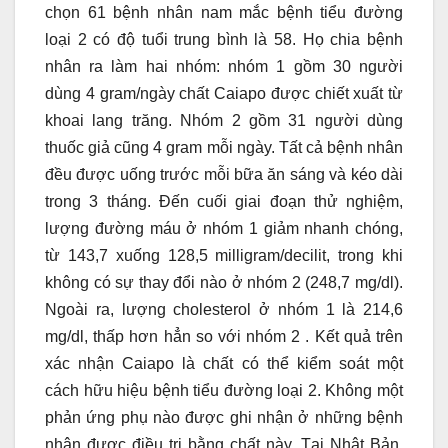
chọn 61 bệnh nhân nam mắc bệnh tiểu đường
loại 2 có độ tuổi trung bình là 58. Họ chia bệnh
nhân ra làm hai nhóm: nhóm 1 gồm 30 người
dùng 4 gram/ngày chất Caiapo được chiết xuất từ
khoai lang trăng. Nhóm 2 gồm 31 người dùng
thuốc giả cũng 4 gram mỗi ngày. Tất cả bệnh nhân
đều được uống trước mỗi bữa ăn sáng và kéo dài
trong 3 tháng. Đến cuối giai đoạn thử nghiệm,
lượng đường máu ở nhóm 1 giảm nhanh chóng,
từ 143,7 xuống 128,5 milligram/decilit, trong khi
không có sự thay đổi nào ở nhóm 2 (248,7 mg/dl).
Ngoài ra, lượng cholesterol ở nhóm 1 là 214,6
mg/dl, thấp hơn hẳn so với nhóm 2 . Kết quả trên
xác nhận Caiapo là chất có thể kiểm soát một
cách hữu hiệu bệnh tiểu đường loại 2. Không một
phản ứng phụ nào được ghi nhận ở những bệnh
nhân được điều trị bằng chất này. Tại Nhật Bản,