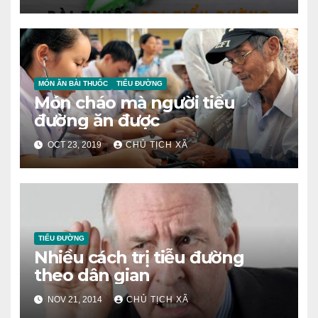
MÓN ĂN BÀI THUỐC
TIỂU ĐƯỜNG
Món cháo mà người tiểu
đường ăn được
OCT 23, 2019
CHỦ TỊCH XÃ
TIỂU ĐƯỜNG
Nhiều cách trị tiễu đường
theo dân gian
NOV 21, 2014
CHỦ TỊCH XÃ