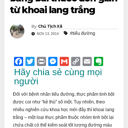
từ khoai lang trắng
By
Chủ Tịch Xã
#tiểu đường
NOV 13, 2014
F
T
Pr
M
G
C
E
E
a
wi
in
e
m
o
m
v
Hãy chia sẻ cùng mọi
c
tt
t
ss
ail
p
ail
er
người
e
er
e
y
n
Đối với bệnh nhân tiểu đường, thực phẩm tinh bột
b
n
Li
ot
được coi như “kẻ thù” số một. Tuy nhiên, theo
o
g
n
e
nhiều nghiên cứu khoa học mới đây thì khoai lang
o
er
k
trắng – một loại thực phẩm thuộc nhóm tinh bột lại
k
chứa chất có thể kiểm soát tốt lượng đường máu