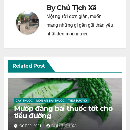
By
Chủ Tịch Xã
Một người đơn giản, muốn
mang những gì gần gũi thân yêu
nhất đến mọi người...
Related Post
CÂY THUỐC
MÓN ĂN BÀI THUỐC
TIỂU ĐƯỜNG
Mướp đắng bài thuốc tốt cho
tiểu đường
OCT 30, 2021
CHỦ TỊCH XÃ