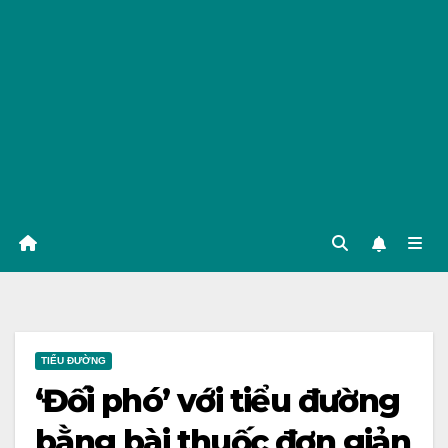
TIỂU ĐƯỜNG
‘Đối phó’ với tiểu đường
bằng bài thuốc đơn giản