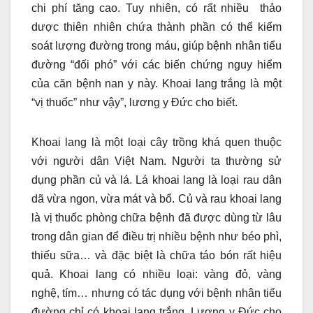
chi phí tăng cao. Tuy nhiên, có rất nhiều thảo
dược thiên nhiên chứa thành phần có thể kiểm
soát lượng đường trong máu, giúp bệnh nhân tiểu
đường “đối phó” với các biến chứng nguy hiểm
của căn bệnh nan y này. Khoai lang trắng là một
“vị thuốc” như vậy”, lương y Đức cho biết.
Khoai lang là một loại cây trồng khá quen thuộc
với người dân Việt Nam. Người ta thường sử
dụng phần củ và lá. Lá khoai lang là loại rau dân
dã vừa ngon, vừa mát và bổ. Củ và rau khoai lang
là vị thuốc phòng chữa bệnh đã được dùng từ lâu
trong dân gian để điều trị nhiều bệnh như béo phì,
thiếu sữa… và đặc biệt là chữa táo bón rất hiệu
quả. Khoai lang có nhiều loại: vàng đỏ, vàng
nghệ, tím… nhưng có tác dụng với bệnh nhân tiểu
đường chỉ có khoai lang trắng. Lương y Đức cho