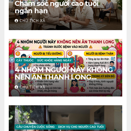
Chăm sóc người cao tuổi
ngắn hạn
CHỦ TỊCH XÃ
CÂY THUỐC
SỨC KHỎE HÀNG NGÀY
4 NHÓM NGƯỜI NÀY KHÔNG
NÊN ĂN THANH LONG
TRÁNH RƯỚC BỆNH VÀO
CHỦ TỊCH XÃ
NGƯỜI
CÂU CHUYỆN CUỘC SỐNG
DỊCH VỤ CHO NGƯỜI CAO TUỔI