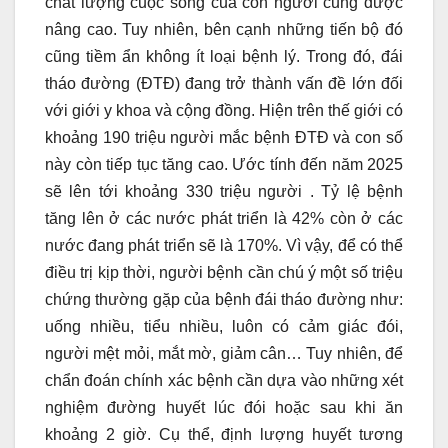
chất lượng cuộc sống của con người cũng được
nâng cao. Tuy nhiên, bên cạnh những tiến bộ đó
cũng tiềm ẩn không ít loại bệnh lý. Trong đó, đái
tháo đường (ĐTĐ) đang trở thành vấn đề lớn đối
với giới y khoa và cộng đồng. Hiện trên thế giới có
khoảng 190 triệu người mắc bệnh ĐTĐ và con số
này còn tiếp tục tăng cao. Ước tính đến năm 2025
sẽ lên tới khoảng 330 triệu người . Tỷ lệ bệnh
tăng lên ở các nước phát triển là 42% còn ở các
nước đang phát triển sẽ là 170%. Vì vậy, để có thể
điều trị kịp thời, người bệnh cần chú ý một số triệu
chứng thường gặp của bệnh đái tháo đường như:
uống nhiều, tiểu nhiều, luôn có cảm giác đói,
người mệt mỏi, mắt mờ, giảm cân… Tuy nhiên, để
chẩn đoán chính xác bệnh cần dựa vào những xét
nghiệm đường huyết lúc đói hoặc sau khi ăn
khoảng 2 giờ. Cụ thể, định lượng huyết tương