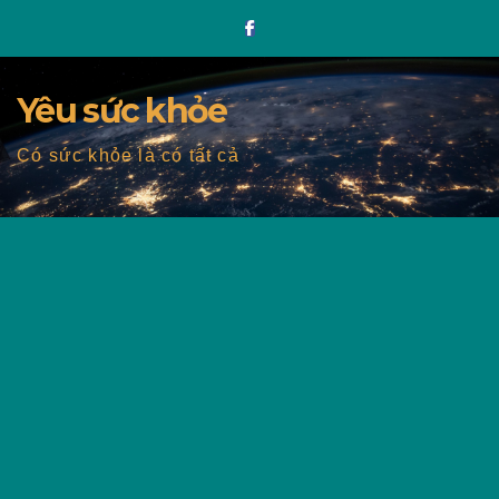
Skip
to
content
Yêu sức khỏe
Có sức khỏe là có tất cả