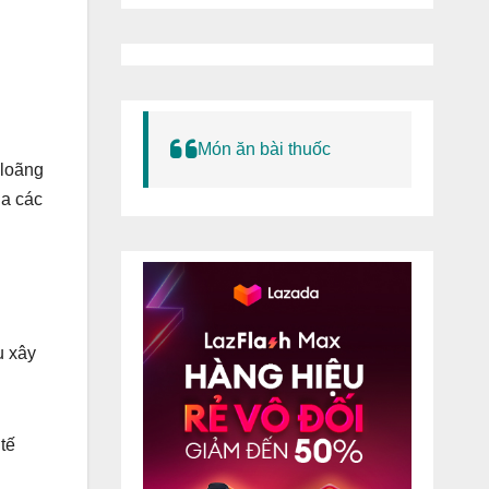
Món ăn bài thuốc
 loãng
ủa các
u xây
tế