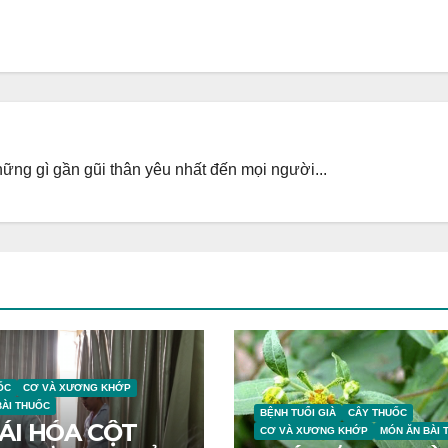
ng gì gần gũi thân yêu nhất đến mọi người...
ỐC
CƠ VÀ XƯƠNG KHỚP
BÀI THUỐC
BỆNH TUỔI GIÀ
CÂY THUỐC
ÁI HÓA CỘT
CƠ VÀ XƯƠNG KHỚP
MÓN ĂN BÀI 