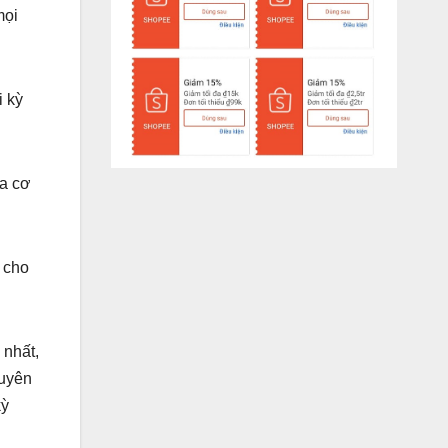
mọi
i kỳ
ủa cơ
 cho
 nhất,
xuyên
kỳ