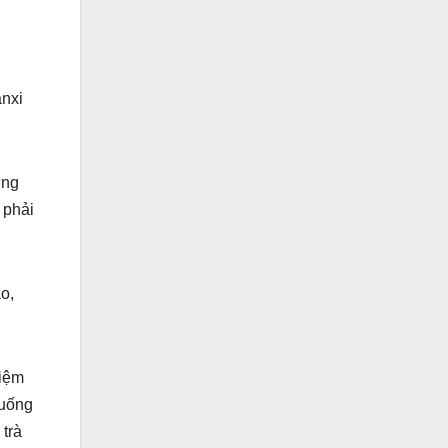
anxi
ứng
 phải
o,
hiệm
 uống
 trà