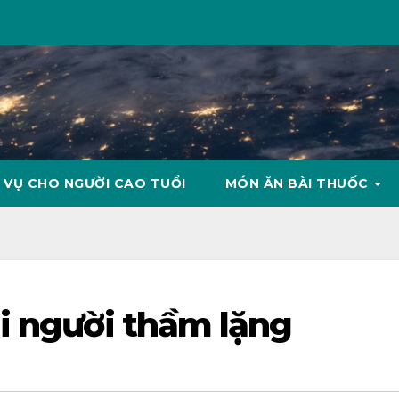
 VỤ CHO NGƯỜI CAO TUỔI
MÓN ĂN BÀI THUỐC
i người thầm lặng