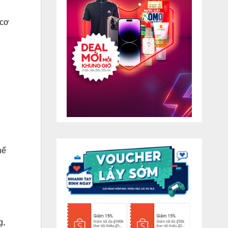
 cơ
hể
g,