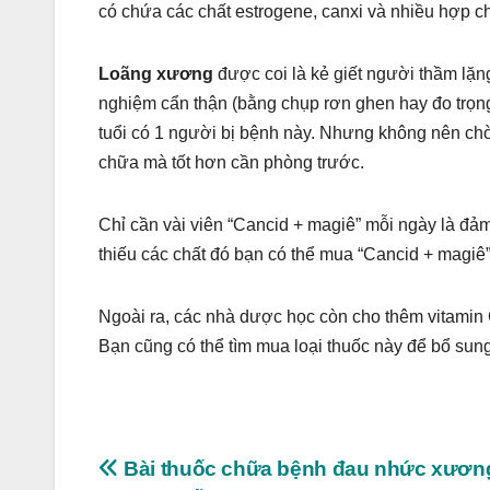
có chứa các chất estrogene, canxi và nhiều hợp c
Loãng xương
được coi là kẻ giết người thầm lặn
nghiệm cẩn thận (bằng chụp rơn ghen hay đo trọng
tuổi có 1 người bị bệnh này. Nhưng không nên chờ 
chữa mà tốt hơn cần phòng trước.
Chỉ cần vài viên “Cancid + magiê” mỗi ngày là đảm
thiếu các chất đó bạn có thể mua “Cancid + magiê
Ngoài ra, các nhà dược học còn cho thêm vitamin 
Bạn cũng có thể tìm mua loại thuốc này để bổ sung
Post
Bài thuốc chữa bệnh đau nhức xươn