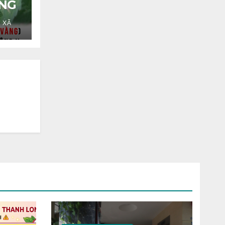
ÀNG
 XÃ