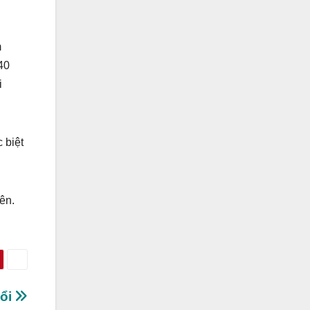
m
40
i
 biệt
ên.
uổi