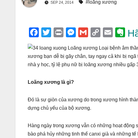
#loãng xương
SEP 24, 2014
F
T
Pr
M
G
C
E
E
Hã
a
wi
in
e
m
o
m
v
c
tt
t
ss
ail
p
ail
er
xương bạn dễ bị gãy chân, tay ngay cả khi bị ngã
e
er
e
y
n
nhà y học, tỷ lệ phụ nữ bị loãng xương nhiều gấp
b
n
Li
ot
o
g
n
e
Loãng xương là gì?
o
er
k
k
Đó là sự giòn của xương do trong xương hình thành 
dựng chủ yếu của bộ xương.
Hàng ngày trong xương vẫn có những hoạt động sin
bào phá hủy những tinh thể canxi già và những tế