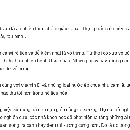
 vẫn là ăn nhiều thực phẩm giàu canxi. Thực phẩm có nhiều c
cải, rau bina…
canxi rẻ tiền và dễ kiếm nhất là vỏ trứng. Từ thời cổ xưa vỏ tr
c đích chữa nhiều bệnh khác nhau. Nhưng ngày nay không còn
ốc từ vỏ trứng.
cùng với vitamin D và những loại nước ép chua nhu cam lê, tá
ấp thu tốt hơn trong hệ tiêu hóa.
ng việc sử dụng trà đều đặn giúp củng cố xương. Họ đã thử ng
eo nghiên cứu, các nhà khoa học đã phát hiện ra rằng những ai
quan trọng trà xanh hay đen) thì xương cứng hơn. Đó là do trong