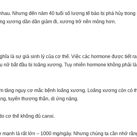
ng nhau. Nhưng đến năm 40 tuổi số lượng tế bào bị phá hủy trong
ượng xương dần dần giảm đi, xương trở nên mỏng hơn.
hĩa là sự già sinh lý của cơ thể. Việc các hormone được tiết ra
phụ nữ bắt đầu bị loãng xương. Tuy nhiên hormone không phải là
 làm tăng nguy cơ mắc bệnh loãng xương. Loãng xương còn có t
ạng, tuyến thượng thận, dị ứng nặng.
o cơ thể không đủ canxi.
 mạnh là rất lớn – 1000 mg/ngày. Nhưng chúng ta cần nhớ rằn