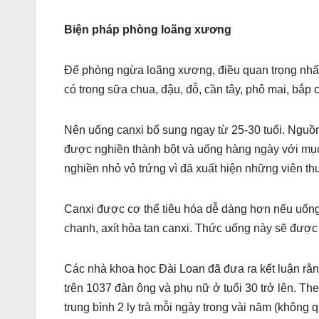
Biện pháp phòng loãng xương
Để phòng ngừa loãng xương, điều quan trọng nhất
có trong sữa chua, đậu, đỗ, cần tây, phô mai, bắp 
Nên uống canxi bổ sung ngay từ 25-30 tuổi. Nguồn 
được nghiền thành bột và uống hàng ngày với mụ
nghiền nhỏ vỏ trứng vì đã xuất hiện những viên thu
Canxi được cơ thể tiêu hóa dễ dàng hơn nếu uống 
chanh, axít hòa tan canxi. Thức uống này sẽ được h
Các nhà khoa học Đài Loan đã đưa ra kết luận rằ
trên 1037 đàn ông và phụ nữ ở tuổi 30 trở lên. Th
trung bình 2 ly trà mỗi ngày trong vài năm (không 