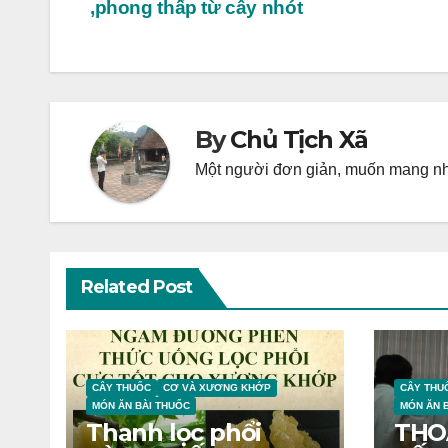
,phong thấp từ cây nhót
navigation
By
Chủ Tịch Xã
Một người đơn giản, muốn mang nhữ
Related Post
CÂY THUỐC
CƠ VÀ XƯƠNG KHỚP
CÂY THU
MÓN ĂN BÀI THUỐC
MÓN ĂN 
Thanh lọc phổi
THO