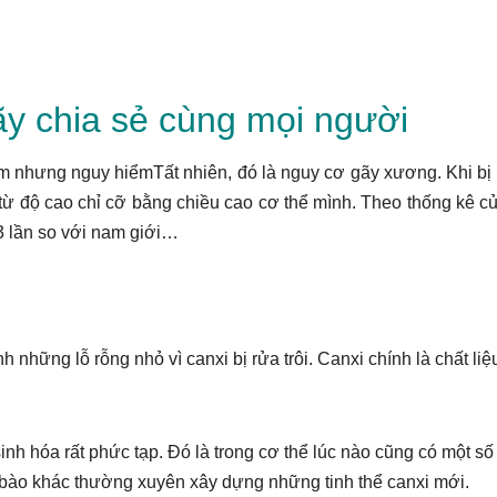
y chia sẻ cùng mọi người
Tất nhiên, đó là nguy cơ gãy xương. Khi bị
 từ độ cao chỉ cỡ bằng chiều cao cơ thể mình. Theo thống kê c
 3 lần so với nam giới…
những lỗ rỗng nhỏ vì canxi bị rửa trôi. Canxi chính là chất liệ
h hóa rất phức tạp. Đó là trong cơ thể lúc nào cũng có một số 
 bào khác thường xuyên xây dựng những tinh thể canxi mới.