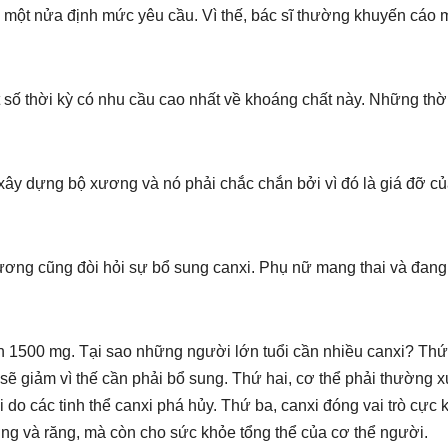
 một nửa định mức yêu cầu. Vì thế, bác sĩ thường khuyến cáo 
t số thời kỳ có nhu cầu cao nhất về khoáng chất này. Những thờ
g xây dựng bộ xương và nó phải chắc chắn bởi vì đó là giá đỡ c
 xương cũng đòi hỏi sự bổ sung canxi. Phụ nữ mang thai và đang
ến 1500 mg. Tại sao những người lớn tuổi cần nhiều canxi? Thứ
n sẽ giảm vì thế cần phải bổ sung. Thứ hai, cơ thể phải thường 
do các tinh thể canxi phá hủy. Thứ ba, canxi đóng vai trò cực 
ơng và răng, mà còn cho sức khỏe tổng thể của cơ thể người.