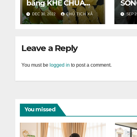
bằng KHẾ CHUA
SỐN
NGÂM ĐƯỜNG
VỚI
DEC 30, 2022
CHỦ TỊCH XÃ
SEP 2
PHÈN
Leave a Reply
You must be
logged in
to post a comment.
You missed