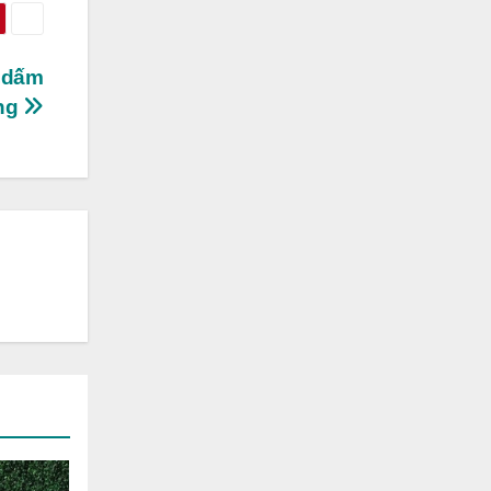
 ,dấm
ong