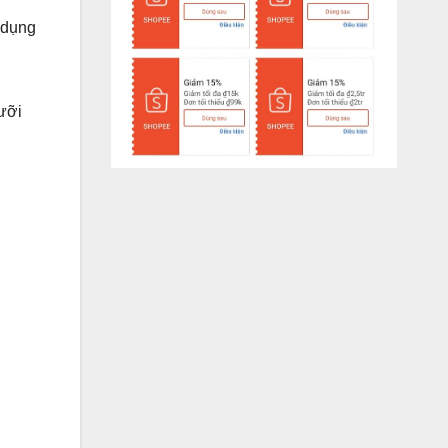
 dụng
ưỡi