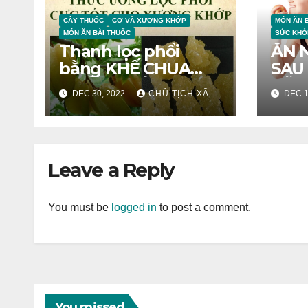
CÂY THUỐC
CƠ VÀ XƯƠNG KHỚP
MÓN ĂN 
MÓN ĂN BÀI THUỐC
SỨC KHỎ
Thanh lọc phổi
ĂN 
bằng KHẾ CHUA
SAU 
NGÂM ĐƯỜNG
CŨN
DEC 30, 2022
CHỦ TỊCH XÃ
DEC 1
PHÈN
TĂN
Leave a Reply
You must be
logged in
to post a comment.
You missed