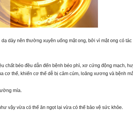
ề dạ dày nên thường xuyên uống mật ong, bởi vì mật ong có tác
ều chất béo đều dẫn đến bệnh béo phì, xơ cứng động mạch, hu
a cơ thể, khiến cơ thể dễ bị cảm cúm, loãng xương và bệnh mắ
đường mía.
như vậy vừa có thể ăn ngọt lại vừa có thể bảo vệ sức khỏe.