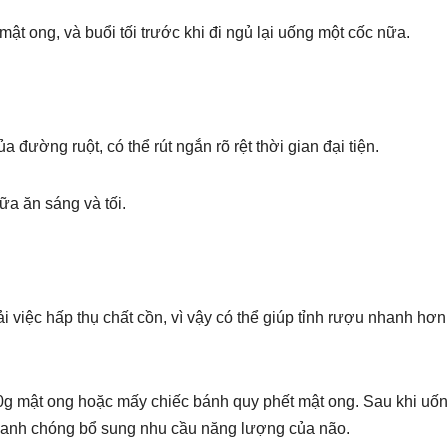
t ong, và buổi tối trước khi đi ngủ lại uống một cốc nữa.
đường ruột, có thể rút ngắn rõ rệt thời gian đại tiện.
a ăn sáng và tối.
 việc hấp thụ chất cồn, vì vậy có thể giúp tỉnh rượu nhanh hơn
g mật ong hoặc mấy chiếc bánh quy phết mật ong. Sau khi uố
anh chóng bổ sung nhu cầu năng lượng của não.