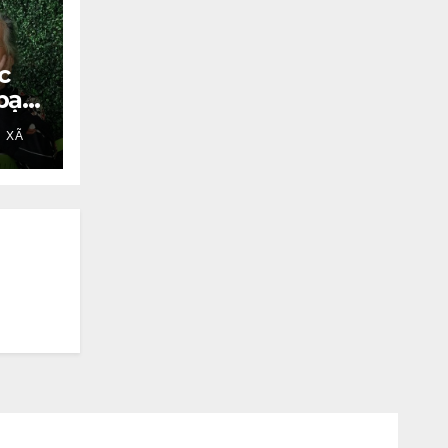
c
bạc
 XÃ