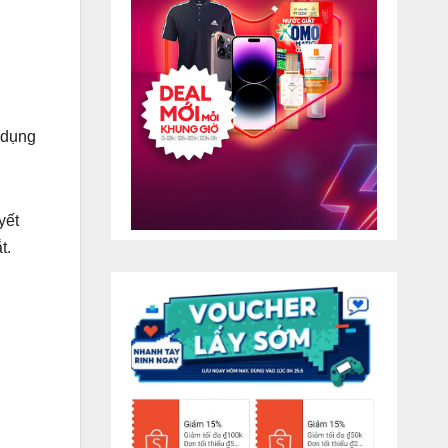
 dụng
yết
t.