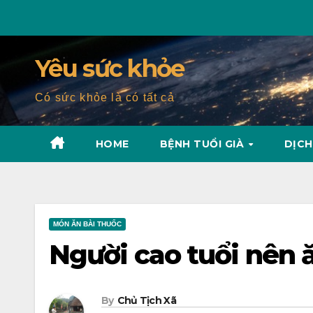
Skip
to
content
Yêu sức khỏe
Có sức khỏe là có tất cả
HOME
BỆNH TUỔI GIÀ
DỊCH
MÓN ĂN BÀI THUỐC
Người cao tuổi nên
By
Chủ Tịch Xã