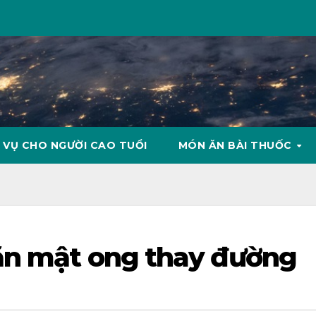
 VỤ CHO NGƯỜI CAO TUỔI
MÓN ĂN BÀI THUỐC
 ăn mật ong thay đường