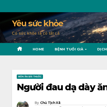
Skip
to
content
Yêu sức khỏe
Có sức khỏe là có tất cả
HOME
BỆNH TUỔI GIÀ
DỊCH
MÓN ĂN BÀI THUỐC
Người đau dạ dày ăn 
By
Chủ Tịch Xã