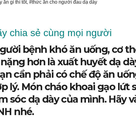
 ăn gì thì tốt
,
#thức ăn cho người đau dạ dày
y chia sẻ cùng mọi người
gười bệnh khó ăn uống, cơ th
nặng hơn là xuất huyết dạ dà
bạn cần phải có chế độ ăn uốn
ợp lý. Món cháo khoai gạo lứt 
ăm sóc dạ dày của mình. Hãy v
NH nhé.