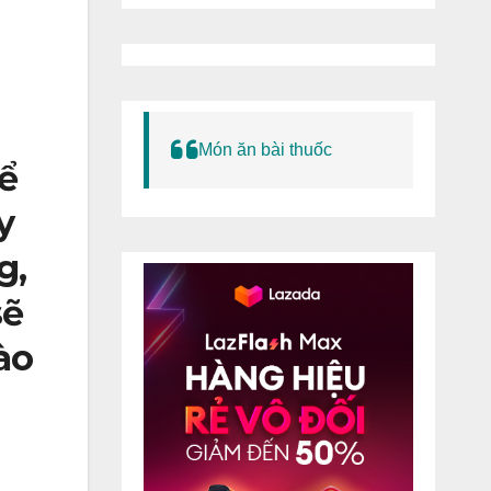
Món ăn bài thuốc
ể
y
g,
sẽ
ào