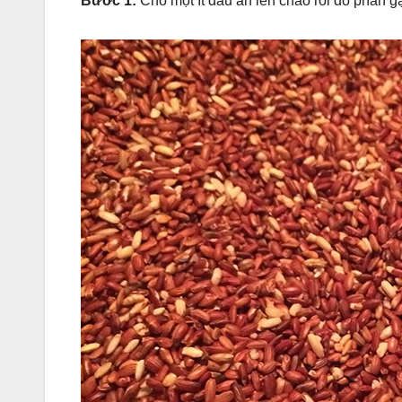
Bước 1:
Cho một ít dầu ăn lên chảo rồi đổ phần g