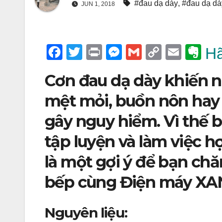
#đau dạ dày
,
#đau dạ dày
JUN 1, 2018
F
T
Pr
M
G
C
E
E
Hã
a
wi
in
e
m
o
m
v
Cơn đau dạ dày khiến n
c
tt
t
ss
ail
p
ail
er
e
er
e
y
n
mệt mỏi, buồn nôn hay 
b
n
Li
ot
gây nguy hiểm. Vì thế 
o
g
n
e
tập luyện và làm việc h
o
er
k
là một gợi ý để bạn ch
k
bếp cùng Điện máy XA
Nguyên liệu: