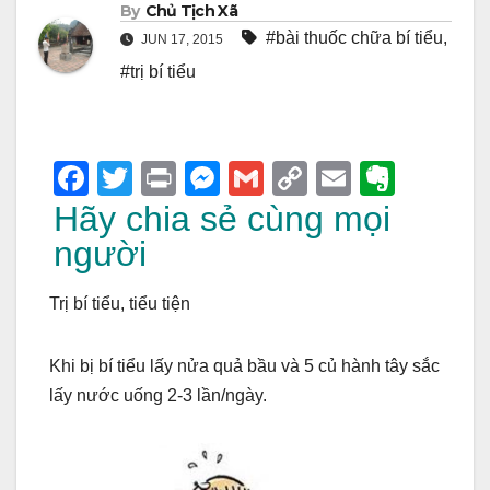
By
Chủ Tịch Xã
#bài thuốc chữa bí tiểu
,
JUN 17, 2015
#trị bí tiểu
F
T
Pr
M
G
C
E
E
a
wi
in
e
m
o
m
v
Hãy chia sẻ cùng mọi
c
tt
t
ss
ail
p
ail
er
người
e
er
e
y
n
Trị bí tiểu, tiểu tiện
b
n
Li
ot
o
g
n
e
Khi bị bí tiểu lấy nửa quả bầu và 5 củ hành tây sắc
o
er
k
lấy nước uống 2-3 lần/ngày.
k