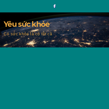
Skip
to
content
Yêu sức khỏe
Có sức khỏe là có tất cả