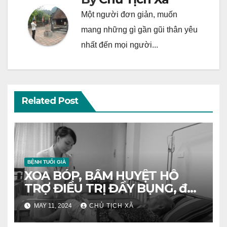
Một người đơn giản, muốn
mang những gì gần gũi thân yêu
nhất đến mọi người...
Related Post
BỆNH TUỔI GIÀ
XOA BÓP, BẤM HUYỆT HỖ
TRỢ ĐIỀU TRỊ ĐẦY BỤNG, đầy
hơi
MAY 11, 2024
CHỦ TỊCH XÃ