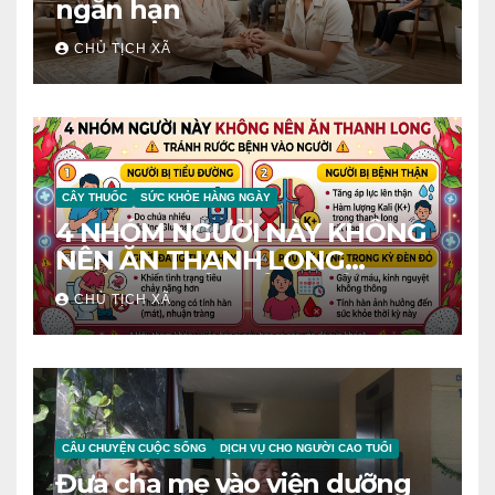
ngắn hạn
CHỦ TỊCH XÃ
CÂY THUỐC
SỨC KHỎE HÀNG NGÀY
4 NHÓM NGƯỜI NÀY KHÔNG
NÊN ĂN THANH LONG
TRÁNH RƯỚC BỆNH VÀO
CHỦ TỊCH XÃ
NGƯỜI
CÂU CHUYỆN CUỘC SỐNG
DỊCH VỤ CHO NGƯỜI CAO TUỔI
Đưa cha mẹ vào viện dưỡng