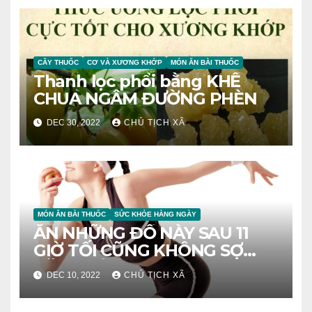
CÂY THUỐC
CƠ VÀ XƯƠNG KHỚP
MÓN ĂN BÀI THUỐC
Thanh lọc phổi bằng KHẾ
CHUA NGÂM ĐƯỜNG PHÈN
DEC 30, 2022
CHỦ TỊCH XÃ
MÓN ĂN BÀI THUỐC
SỨC KHỎE HÀNG NGÀY
ĂN NHỮNG ĐỒ NÀY SAU 11
GIỜ TỐI CŨNG KHÔNG SỢ
TĂNG CÂN
DEC 10, 2022
CHỦ TỊCH XÃ