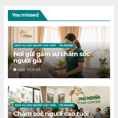
You missed
DỊCH VỤ CHO NGƯỜI CAO TUỔI
TIN NHANH
Nơi gửi gắm sự chăm sóc
người già
CHỦ TỊCH XÃ
DỊCH VỤ CHO NGƯỜI CAO TUỔI
TIN NHANH
Chăm sóc người cao tuổi