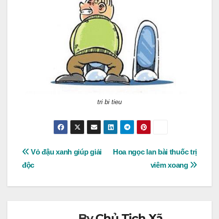
tri bi tieu
Post
Vỏ đậu xanh giúp giải
Hoa ngọc lan bài thuốc trị
độc
viêm xoang
navigation
By
Chủ Tịch Xã