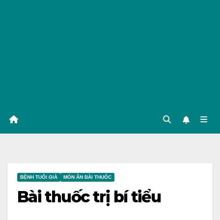
BỆNH TUỔI GIÀ
MÓN ĂN BÀI THUỐC
Bài thuốc trị bí tiểu