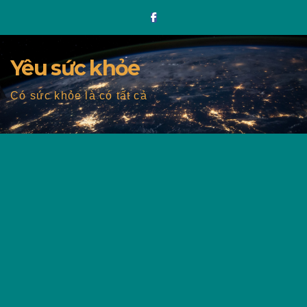
Skip
to
content
Yêu sức khỏe
Có sức khỏe là có tất cả