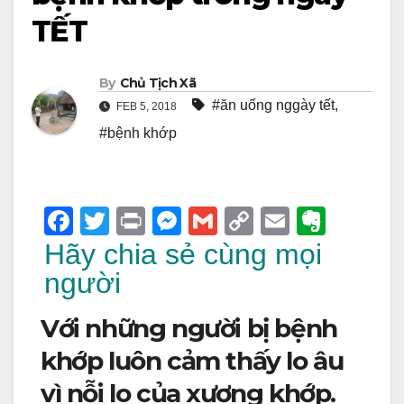
TẾT
By
Chủ Tịch Xã
#ăn uống nggày tết
,
FEB 5, 2018
#bệnh khớp
F
T
Pr
M
G
C
E
E
a
wi
in
e
m
o
m
v
Hãy chia sẻ cùng mọi
c
tt
t
ss
ail
p
ail
er
người
e
er
e
y
n
Với những người bị bệnh
b
n
Li
ot
khớp luôn cảm thấy lo âu
o
g
n
e
vì nỗi lo của xương khớp.
o
er
k