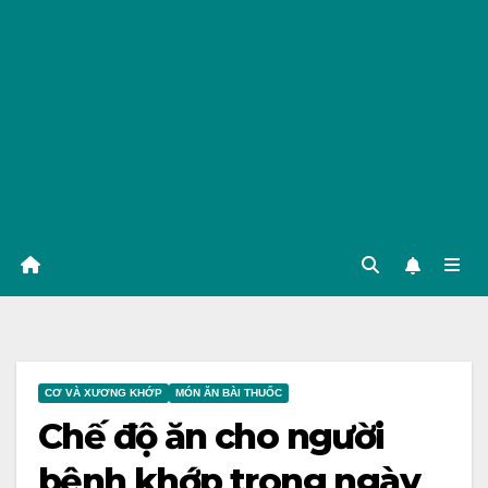
CƠ VÀ XƯƠNG KHỚP
MÓN ĂN BÀI THUỐC
Chế độ ăn cho người
bệnh khớp trong ngày