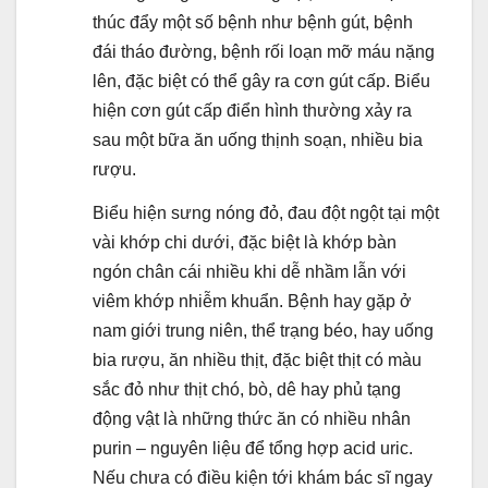
thúc đẩy một số bệnh như bệnh gút, bệnh
đái tháo đường, bệnh rối loạn mỡ máu nặng
lên, đặc biệt có thể gây ra cơn gút cấp. Biểu
hiện cơn gút cấp điển hình thường xảy ra
sau một bữa ăn uống thịnh soạn, nhiều bia
rượu.
Biểu hiện sưng nóng đỏ, đau đột ngột tại một
vài khớp chi dưới, đặc biệt là khớp bàn
ngón chân cái nhiều khi dễ nhầm lẫn với
viêm khớp nhiễm khuẩn. Bệnh hay gặp ở
nam giới trung niên, thể trạng béo, hay uống
bia rượu, ăn nhiều thịt, đặc biệt thịt có màu
sắc đỏ như thịt chó, bò, dê hay phủ tạng
động vật là những thức ăn có nhiều nhân
purin – nguyên liệu để tổng hợp acid uric.
Nếu chưa có điều kiện tới khám bác sĩ ngay