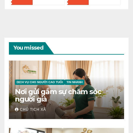
You missed
DỊCH VỤ CHO NGƯỜI CAO TUỔI
TIN NHANH
Nơi gửi gắm sự chăm sóc
người già
CHỦ TỊCH XÃ