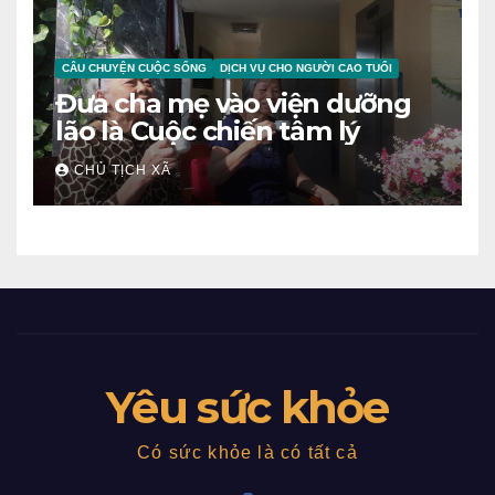
CÂU CHUYỆN CUỘC SỐNG
DỊCH VỤ CHO NGƯỜI CAO TUỔI
Đưa cha mẹ vào viện dưỡng
lão là Cuộc chiến tâm lý
CHỦ TỊCH XÃ
Yêu sức khỏe
Có sức khỏe là có tất cả