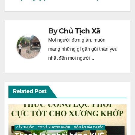
navigation
By
Chủ Tịch Xã
Một người đơn giản, muốn
mang những gì gần gũi thân yêu
nhất đến mọi người...
Related Post
CÂY THUỐC
CƠ VÀ XƯƠNG KHỚP
MÓN ĂN BÀI THUỐC