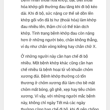
Bệnh nhân thoái hóa khớp, đặc biệt thoái
hóa khớp gối thường đau tăng khi đi bộ kéo
dài. Khi đi bộ, sức nặng cơ thể sẽ dồn lên
khớp gối vốn đã bị hư (thoái hóa) làm khớp
đau nhiều lên, thậm chí có thể tràn dịch
khớp. Tình trạng bệnh khớp đau còn nặng
hơn ở những người béo, chân không thẳng,
ví dụ như chân vòng kiềng hay chân chữ X.
Ở những người này cần hạn chế đi bộ
nhiều. Một bệnh khớp khác cũng cần hạn
chế nhiều là bệnh hoại tử vô khuẩn chỏm
xương đùi. Bệnh khớp thường có tổn
thương ở chỏm xương đùi làm cho bề mặt
chỏm mất bóng, gồ ghề, xẹp hay tiêu chỏm
xương. Vì vậy, với những người mắc bệnh
này, không chỉ ngày Tết mà các ngày
thường cũng hạn chế đi bộ, khi đi nên chống